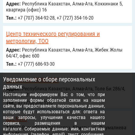
Адрес:
Республика Казахстан, Алма-Ата, Коккинаки 5,
квартира (офис) 16
Тел.:
+7 (707) 364-92-28, +7 (727) 354-16-20
Центр технического регулирования и
метрологии, ТОО
Адрес:
Республика Казахстан, Алма-Ата, Жибек Жолы
64/47, офис 600
Тел.:
+7 (777) 686-93-30
Уведомление о сборе персональных
Агентство "SMMPRO"
данных
Адрес:
Республика Казахстан, Алма-Ата, Толе Би 286/4,
Настоящим информируем Вас о том, что при
эт. 2, оф. 210
заполнении формы обратной связи на нашем
Тел.:
+7 (778) 870 1212
сайте, вы предоставляете персональные данные,
которые будут использоваться для: ответа на
ваши запросы, улучшения качества нашего
RELMAR
сервиса, размещения в нашем
Адрес:
Республика Казахстан, Алматы, ул. Джумалиева
каталоге. Собираемые данные: имя, контактная
К, д 86
информация (телефон, email), текст сообщения.