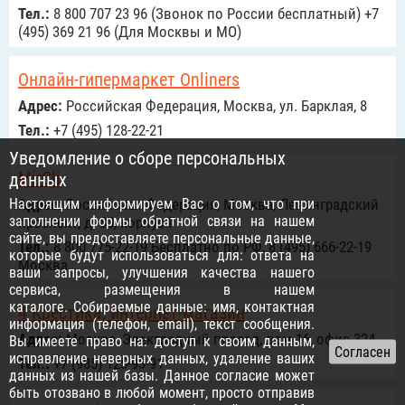
Тел.:
8 800 707 23 96 (Звонок по России бесплатный) +7
(495) 369 21 96 (Для Москвы и МО)
Онлайн-гипермаркет Onliners
Адрес:
Российcкая Федерация, Москва, ул. Барклая, 8
Тел.:
+7 (495) 128-22-21
Уведомление о сборе персональных
MirCli
данных
Настоящим информируем Вас о том, что при
Адрес:
Российcкая Федерация, Москва, Ленинградский
заполнении формы обратной связи на нашем
проспект, д. 80, корпус Г
сайте, вы предоставляете персональные данные,
Тел.:
8 800 775-22-19 Бесплатно по РФ, 8 (495) 666-22-19
которые будут использоваться для: ответа на
Москва
ваши запросы, улучшения качества нашего
сервиса, размещения в нашем
каталоге. Собираемые данные: имя, контактная
4 Крестика, интернет-магазин
информация (телефон, email), текст сообщения.
Адрес:
Москва, Электродный проезд, дом 16, офис 324
Вы имеете право на: доступ к своим данным,
исправление неверных данных, удаление ваших
Тел.:
+7 (985) 125-93-91
данных из нашей базы. Данное согласие может
быть отозвано в любой момент, просто отправив