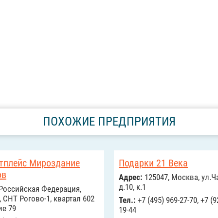
ПОХОЖИЕ ПРЕДПРИЯТИЯ
тплейс Мироздание
Подарки 21 Века
ов
Адрес:
125047, Москва, ул.Ч
д.10, к.1
Российcкая Федерация,
 СНТ Рогово-1, квартал 602
Тел.:
+7 (495) 969-27-70, +7 (9
ие 79
19-44