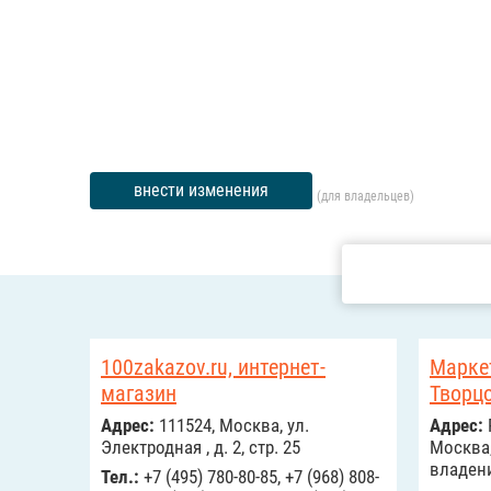
внести изменения
(для владельцев)
100zakazov.ru, интернет-
Марке
магазин
Творц
Адрес:
111524, Москва, ул.
Адрес:
Электродная , д. 2, стр. 25
Москва,
владен
Тел.:
+7 (495) 780-80-85, +7 (968) 808-