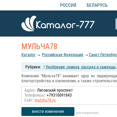
РОССИЯ
БЕЛАРУСЬ
МУЛЬЧА78
Каталог
Российcкая Федерация
Санкт-Петербур
|
Удобрения, семена, рассада и саженцы
Компания “Мульча78” занимает одну из лидирующи
благоустройства и озеленения, а также строительств
Адрес:
Лиговский проспект
Телефон(ы):
+79310091843
Сайт:
mulcha78.ru
внести изменения
(для владельцев)