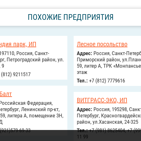
ПОХОЖИЕ ПРЕДПРИЯТИЯ
ндия парк, ИП
Лесное посольство
197110, Россия, Санкт-
Адрес:
Россия, Санкт-Петерб
рг, Петроградский район, ул.
Приморский район, ул.План
 9
59, литер А, ТРК «Монпансье»
этаж
 (812) 9211517
Тел.:
+7 (812) 7779616
-Балт
ВИТГРАСС-ЭКО, ИП
Российcкая Федерация,
етербург, Ленинский пр-кт,
Адрес:
Россия, 195298, Санк
9, литера А, помещение 3H,
Петербург, Красногвардейс
Д
район, ул.Хасанская, 24-325
(921)579-69-33
Тел.:
+7 (981) 8625404, +7 (99
11 99