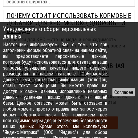
северных широтах...
ПОЧЕМУ СТОИТ ИСПОЛЬЗОВАТЬ КОРМОВЫЕ
ДОБАВКИ ДЛЯ КРС: МОЛОКО, ЗДОРОВЬЕ И
Уведомление о сборе персональных
ВЫГОДА
данных
Добавки для КРС — это не мода, а необходимость.
Настоящим информируем Вас о том, что при
Рассказываем, как они влияют на надои, здоровье и
заполнении формы обратной связи на нашем сайте,
рентабельность фермы. Без воды и по делу...
вы предоставляете персональные данные,
которые будут использоваться для: ответа на ваши
КАК ВЫБРАТЬ ГЕРБИЦИД: ЭФФЕКТИВНАЯ
запросы, улучшения качества нашего сервиса,
ЗАЩИТА РАСТЕНИЙ БЕЗ ВРЕДА ДЛЯ
размещения в нашем каталоге. Собираемые
данные: имя, контактная информация (телефон,
ОКРУЖАЮЩЕЙ СРЕДЫ
email), текст сообщения. Вы имеете право на:
Узнайте, как выбрать гербицид для борьбы с
доступ к своим данным, исправление неверных
сорняками. Советы по выбору безопасных средств, их
данных, удаление ваших данных из нашей
применению и альтернативным методам защиты
базы. Данное согласие может быть отозвано в
участка...
любой момент, просто отправив нам запрос через
форму обратной связи
. Мы принимаем все
необходимые меры для обеспечения безопасности
ДРУГИЕ ПУБЛИКАЦИИ В РУБРИКЕ
ваших данных. Кроме этого, мы используем
"Яндекс.Метрика" (ООО "Яндекс") для сбора