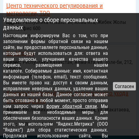
Центр технического регулирования и
метрологии, ТОО
Уведомление о сборе персональных
Адрес:
Республика Казахстан, Алма-Ата, Жибек Жолы
данных
64/47, офис 600
Настоящим информируем Вас о том, что при
Тел.:
+7 (777) 686-93-30
заполнении формы обратной связи на нашем
сайте, вы предоставляете персональные данные,
Bestdiplom
которые будут использоваться для: ответа на
ваши запросы, улучшения качества нашего
Адрес:
Республика Казахстан, Алма-Ата, ул. Толе-би, 212,
сервиса, размещения в нашем
офис 6
каталоге. Собираемые данные: имя, контактная
Тел.:
+77172695911
информация (телефон, email), текст сообщения.
Вы имеете право на: доступ к своим данным,
исправление неверных данных, удаление ваших
Консультационный центр долгосрочного ухода
данных из нашей базы. Данное согласие может
и опеки Qoldau
быть отозвано в любой момент, просто отправив
нам запрос через
форму обратной связи
. Мы
Адрес:
Республика Казахстан, Алма-Ата, ул. Макатаева,
принимаем все необходимые меры для
53
обеспечения безопасности ваших данных. Кроме
этого, мы используем "Яндекс.Метрика" (ООО
Тел.:
+7 701 539 98 22
"Яндекс") для сбора статистических данных.
Продолжая использование сайта, Вы