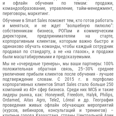
и офлайн обучения по темам: продажи,
командообразование, управление, тайм-менеджмент,
переговоры, маркетинг.
Обучение в Smart Sales поможет тем, кто готов работать
и меняться, и не ждет “волшебную пилюлю”:
собственникам бизнеса, РОПам и коммерческим
директорам, предпринимателям на старте,
корпоративным клиентам, которым важно быстро и
одинаково обучать команды, чтобы каждый сотрудник
продавал по стандарту, а не «на глазок», и продажи
были масштабируемыми и предсказуемыми.
Мы не «очередные тренеры», мы ваши партнеры: 100%
положительная обратная связь, 25–30% среднее
увеличение прибыли клиентов после обучения - лучшее
подтверждение словам. С 2015 г. в портфолио
корпоративных клиентов Smart Sales стало больше 250
компаний из 40+ сфер бизнеса. Среди них МСБ и такие
лидеры рынка, как: Honeywell, Freedom, Halyk, Philips,
Ordamed, Aitas Agro, Tele2, Lóreal и др. География
проведения живых офлайн обучающих мероприятий
(курсов, вебинаров, консультаций и тренингов) –
крупные города Казахстана, страны Центральной Азии