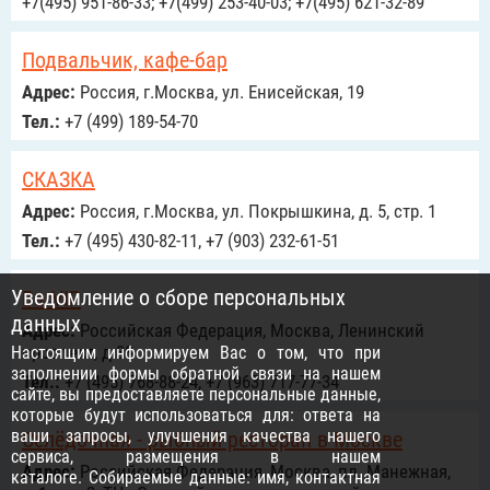
+7(495) 951-86-33; +7(499) 253-40-03; +7(495) 621-32-89
Подвальчик, кафе-бар
Адрес:
Россия, г.Москва, ул. Енисейская, 19
Тел.:
+7 (499) 189-54-70
СКАЗКА
Адрес:
Россия, г.Москва, ул. Покрышкина, д. 5, стр. 1
Тел.:
+7 (495) 430-82-11, +7 (903) 232-61-51
Уведомление о сборе персональных
BarVIP
данных
Адрес:
Российcкая Федерация, Москва, Ленинский
проспект, д.38
Настоящим информируем Вас о том, что при
заполнении формы обратной связи на нашем
Тел.:
+7 (495) 768-88-24, +7 (963) 717-77-34
сайте, вы предоставляете персональные данные,
которые будут использоваться для: ответа на
ваши запросы, улучшения качества нашего
Селёдочная - рыбный ресторан в Москве
сервиса, размещения в нашем
Адрес:
Российcкая Федерация, Москва, пл. Манежная,
каталоге. Собираемые данные: имя, контактная