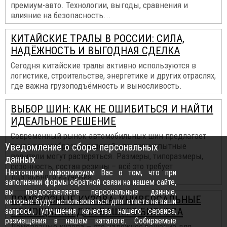
премиум-авто. Технологии, выгоды, сравнения и
влияние на безопасность...
КИТАЙСКИЕ ТРАЛЫ В РОССИИ: СИЛА,
НАДЁЖНОСТЬ И ВЫГОДНАЯ СДЕЛКА
Сегодня китайские тралы активно используются в
логистике, строительстве, энергетике и других отраслях,
где важна грузоподъёмность и выносливость.
ВЫБОР ШИН: КАК НЕ ОШИБИТЬСЯ И НАЙТИ
ИДЕАЛЬНОЕ РЕШЕНИЕ
Современный рынок автомобильных шин предлагает
Уведомление о сборе персональных
такое разнообразие моделей, что даже опытные
водители могут растеряться. Размеры, типоразмеры,
данных
сезонность, состав резины – всё это требует
Настоящим информируем Вас о том, что при
тщательного изучения.
заполнении формы обратной связи на нашем сайте,
вы предоставляете персональные данные,
ЛОМОВОЗНЫЕ КУЗОВА: УНИВЕРСАЛЬНЫЕ
которые будут использоваться для: ответа на ваши
ПОМОЩНИКИ ДЛЯ ВАШЕГО БИЗНЕСА
запросы, улучшения качества нашего сервиса,
размещения в нашем каталоге. Собираемые
Ломовозные кузова — это надежное решение для