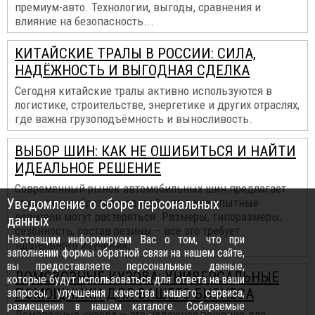
премиум-авто. Технологии, выгоды, сравнения и
влияние на безопасность...
КИТАЙСКИЕ ТРАЛЫ В РОССИИ: СИЛА,
НАДЁЖНОСТЬ И ВЫГОДНАЯ СДЕЛКА
Сегодня китайские тралы активно используются в
логистике, строительстве, энергетике и других отраслях,
где важна грузоподъёмность и выносливость.
ВЫБОР ШИН: КАК НЕ ОШИБИТЬСЯ И НАЙТИ
ИДЕАЛЬНОЕ РЕШЕНИЕ
Современный рынок автомобильных шин предлагает
Уведомление о сборе персональных
такое разнообразие моделей, что даже опытные
водители могут растеряться. Размеры, типоразмеры,
данных
сезонность, состав резины – всё это требует
Настоящим информируем Вас о том, что при
тщательного изучения.
заполнении формы обратной связи на нашем сайте,
вы предоставляете персональные данные,
ЛОМОВОЗНЫЕ КУЗОВА: УНИВЕРСАЛЬНЫЕ
которые будут использоваться для: ответа на ваши
ПОМОЩНИКИ ДЛЯ ВАШЕГО БИЗНЕСА
запросы, улучшения качества нашего сервиса,
размещения в нашем каталоге. Собираемые
Ломовозные кузова — это надежное решение для