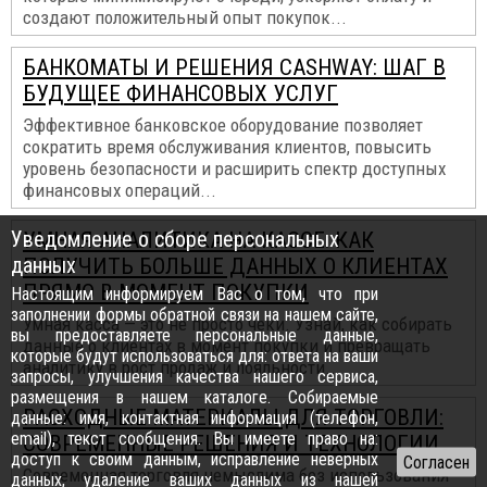
создают положительный опыт покупок...
БАНКОМАТЫ И РЕШЕНИЯ CASHWAY: ШАГ В
БУДУЩЕЕ ФИНАНСОВЫХ УСЛУГ
Эффективное банковское оборудование позволяет
сократить время обслуживания клиентов, повысить
уровень безопасности и расширить спектр доступных
финансовых операций...
Уведомление о сборе персональных
УМНАЯ АНАЛИТИКА НА КАССЕ: КАК
данных
ПОЛУЧИТЬ БОЛЬШЕ ДАННЫХ О КЛИЕНТАХ
ПРЯМО В МОМЕНТ ПОКУПКИ
Настоящим информируем Вас о том, что при
заполнении формы обратной связи на нашем сайте,
Умная касса — это не просто чеки. Узнай, как собирать
вы предоставляете персональные данные,
данные о клиентах в момент покупки и превращать
которые будут использоваться для: ответа на ваши
аналитику в рост продаж и лояльности...
запросы, улучшения качества нашего сервиса,
размещения в нашем каталоге. Собираемые
РАСХОДНЫЕ МАТЕРИАЛЫ ДЛЯ ТОРГОВЛИ:
данные: имя, контактная информация (телефон,
email), текст сообщения. Вы имеете право на:
СОВРЕМЕННЫЕ РЕШЕНИЯ И ТЕХНОЛОГИИ
доступ к своим данным, исправление неверных
Современная торговля немыслима без использования
данных, удаление ваших данных из нашей