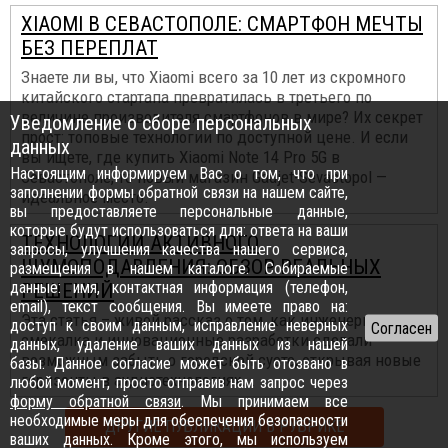
XIAOMI В СЕВАСТОПОЛЕ: СМАРТФОН МЕЧТЫ
БЕЗ ПЕРЕПЛАТ
Знаете ли вы, что Xiaomi всего за 10 лет из скромного
китайского стартапа превратилась в третьего по
величине производителя смартфонов в мире? Их секрет
Уведомление о сборе персональных
прост: топовые технологии по доступной цене. И если
данных
вы ищете, где купить Xiaomi Note 14 Pro 5G в
Настоящим информируем Вас о том, что при
Севастополе, то новый магазин Gadjet-Sevastopol —
заполнении формы обратной связи на нашем сайте,
идеальное место.
вы предоставляете персональные данные,
которые будут использоваться для: ответа на ваши
ТЕХНОЛОГИИ АКТИВНОГО
запросы, улучшения качества нашего сервиса,
ШУМОПОДАВЛЕНИЯ: ОБЗОР РЕАЛЬНЫХ
размещения в нашем каталоге. Собираемые
данные: имя, контактная информация (телефон,
РЕШЕНИЙ
email), текст сообщения. Вы имеете право на:
Эта статья – живой рассказ о том, как инженерная
доступ к своим данным, исправление неверных
смекалка и инновационные разработки сделали
данных, удаление ваших данных из нашей
возможным забыть о городской суете, открывая новые
базы. Данное согласие может быть отозвано в
горизонты в аудиотехнологиях...
любой момент, просто отправив нам запрос через
форму обратной связи
. Мы принимаем все
необходимые меры для обеспечения безопасности
ДРУГИЕ ПУБЛИКАЦИИ В РУБРИКЕ
ваших данных. Кроме этого, мы используем