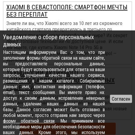
XIAOMI В СЕВАСТОПОЛЕ: СМАРТФОН МЕЧТЫ
БЕЗ ПЕРЕПЛАТ
Знаете ли вы, что Xiaomi всего за 10 лет из скромного
китайского стартапа превратилась в третьего по
величине производителя смартфонов в мире? Их секрет
Уведомление о сборе персональных
прост: топовые технологии по доступной цене. И если
данных
вы ищете, где купить Xiaomi Note 14 Pro 5G в
Настоящим информируем Вас о том, что при
Севастополе, то новый магазин Gadjet-Sevastopol —
заполнении формы обратной связи на нашем сайте,
идеальное место.
вы предоставляете персональные данные,
которые будут использоваться для: ответа на ваши
ТЕХНОЛОГИИ АКТИВНОГО
запросы, улучшения качества нашего сервиса,
ШУМОПОДАВЛЕНИЯ: ОБЗОР РЕАЛЬНЫХ
размещения в нашем каталоге. Собираемые
данные: имя, контактная информация (телефон,
РЕШЕНИЙ
email), текст сообщения. Вы имеете право на:
Эта статья – живой рассказ о том, как инженерная
доступ к своим данным, исправление неверных
смекалка и инновационные разработки сделали
данных, удаление ваших данных из нашей
возможным забыть о городской суете, открывая новые
базы. Данное согласие может быть отозвано в
горизонты в аудиотехнологиях...
любой момент, просто отправив нам запрос через
форму обратной связи
. Мы принимаем все
необходимые меры для обеспечения безопасности
ДРУГИЕ ПУБЛИКАЦИИ В РУБРИКЕ
ваших данных. Кроме этого, мы используем