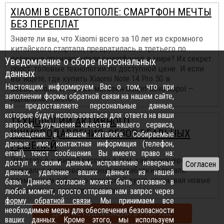
XIAOMI В СЕВАСТОПОЛЕ: СМАРТФОН МЕЧТЫ
БЕЗ ПЕРЕПЛАТ
Знаете ли вы, что Xiaomi всего за 10 лет из скромного
китайского стартапа превратилась в третьего по
величине производителя смартфонов в мире? Их секрет
Уведомление о сборе персональных
прост: топовые технологии по доступной цене. И если
данных
вы ищете, где купить Xiaomi Note 14 Pro 5G в
Настоящим информируем Вас о том, что при
Севастополе, то новый магазин Gadjet-Sevastopol —
заполнении формы обратной связи на нашем сайте,
идеальное место.
вы предоставляете персональные данные,
которые будут использоваться для: ответа на ваши
ТЕХНОЛОГИИ АКТИВНОГО
запросы, улучшения качества нашего сервиса,
ШУМОПОДАВЛЕНИЯ: ОБЗОР РЕАЛЬНЫХ
размещения в нашем каталоге. Собираемые
данные: имя, контактная информация (телефон,
РЕШЕНИЙ
email), текст сообщения. Вы имеете право на:
Эта статья – живой рассказ о том, как инженерная
доступ к своим данным, исправление неверных
смекалка и инновационные разработки сделали
данных, удаление ваших данных из нашей
возможным забыть о городской суете, открывая новые
базы. Данное согласие может быть отозвано в
горизонты в аудиотехнологиях...
любой момент, просто отправив нам запрос через
форму обратной связи
. Мы принимаем все
необходимые меры для обеспечения безопасности
ДРУГИЕ ПУБЛИКАЦИИ В РУБРИКЕ
ваших данных. Кроме этого, мы используем