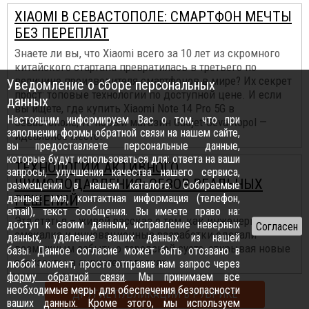
XIAOMI В СЕВАСТОПОЛЕ: СМАРТФОН МЕЧТЫ
БЕЗ ПЕРЕПЛАТ
Знаете ли вы, что Xiaomi всего за 10 лет из скромного
китайского стартапа превратилась в третьего по
величине производителя смартфонов в мире? Их секрет
Уведомление о сборе персональных
прост: топовые технологии по доступной цене. И если
данных
вы ищете, где купить Xiaomi Note 14 Pro 5G в
Настоящим информируем Вас о том, что при
Севастополе, то новый магазин Gadjet-Sevastopol —
заполнении формы обратной связи на нашем сайте,
идеальное место.
вы предоставляете персональные данные,
которые будут использоваться для: ответа на ваши
ТЕХНОЛОГИИ АКТИВНОГО
запросы, улучшения качества нашего сервиса,
ШУМОПОДАВЛЕНИЯ: ОБЗОР РЕАЛЬНЫХ
размещения в нашем каталоге. Собираемые
данные: имя, контактная информация (телефон,
РЕШЕНИЙ
email), текст сообщения. Вы имеете право на:
Эта статья – живой рассказ о том, как инженерная
доступ к своим данным, исправление неверных
смекалка и инновационные разработки сделали
данных, удаление ваших данных из нашей
возможным забыть о городской суете, открывая новые
базы. Данное согласие может быть отозвано в
горизонты в аудиотехнологиях...
любой момент, просто отправив нам запрос через
форму обратной связи
. Мы принимаем все
необходимые меры для обеспечения безопасности
ДРУГИЕ ПУБЛИКАЦИИ В РУБРИКЕ
ваших данных. Кроме этого, мы используем