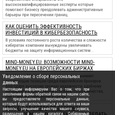
высококвалифицированные эксперты которые
помогают бизнесу преодолевать административные
барьеры при пересечении границ.
КАК ОЦЕНИТЬ ЭФФЕКТИВНОСТЬ
ИНВЕСТИЦИЙ В КИБЕРБЕЗОПАСНОСТЬ
В условиях постоянного роста количества и сложности
кибератак компании вынуждены увеличивать
бюджеты на защиту информационных систем...
MIND-MONEY.EU: ВОЗМОЖНОСТИ MIND-
MONEY.EU НА ЕВРОПЕЙСКИХ БИРЖАХ
Уведомление о сборе персональных
Платформа Mind-Money.eu заслуженно занимает
лидирующие позиции среди европейских брокеров.
данных
Благодаря высокому уровню надежности, удобному
Настоящим информируем Вас о том, что при
интерфейсу и прозрачным условиям сотрудничества,
заполнении формы обратной связи на нашем сайте,
она стала востребованной среди...
вы предоставляете персональные данные,
которые будут использоваться для: ответа на ваши
МОШЕННИЧЕСТВО СО СТОРОНЫ
запросы, улучшения качества нашего сервиса,
размещения в нашем каталоге. Собираемые
ФИНАНСОВОГО КОНТРАГЕНТА: ЧТО ДЕЛАТЬ