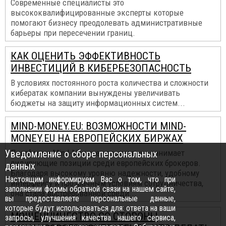
Современные специалисты это
высококвалифицированные эксперты которые
помогают бизнесу преодолевать административные
барьеры при пересечении границ.
КАК ОЦЕНИТЬ ЭФФЕКТИВНОСТЬ
ИНВЕСТИЦИЙ В КИБЕРБЕЗОПАСНОСТЬ
В условиях постоянного роста количества и сложности
кибератак компании вынуждены увеличивать
бюджеты на защиту информационных систем...
MIND-MONEY.EU: ВОЗМОЖНОСТИ MIND-
MONEY.EU НА ЕВРОПЕЙСКИХ БИРЖАХ
Уведомление о сборе персональных
Платформа Mind-Money.eu заслуженно занимает
лидирующие позиции среди европейских брокеров.
данных
Благодаря высокому уровню надежности, удобному
Настоящим информируем Вас о том, что при
интерфейсу и прозрачным условиям сотрудничества,
заполнении формы обратной связи на нашем сайте,
она стала востребованной среди...
вы предоставляете персональные данные,
которые будут использоваться для: ответа на ваши
МОШЕННИЧЕСТВО СО СТОРОНЫ
запросы, улучшения качества нашего сервиса,