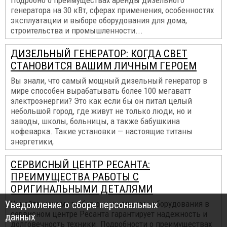
Подробно о преимуществах аренды дизельного
генератора на 30 кВт, сферах применения, особенностях
эксплуатации и выборе оборудования для дома,
строительства и промышленности...
ДИЗЕЛЬНЫЙ ГЕНЕРАТОР: КОГДА СВЕТ
СТАНОВИТСЯ ВАШИМ ЛИЧНЫМ ГЕРОЕМ
Вы знали, что самый мощный дизельный генератор в
мире способен вырабатывать более 100 мегаватт
электроэнергии? Это как если бы он питал целый
небольшой город, где живут не только люди, но и
заводы, школы, больницы, а также бабушкина
кофеварка. Такие установки — настоящие титаны
энергетики,
СЕРВИСНЫЙ ЦЕНТР РЕСАНТА:
ПРЕИМУЩЕСТВА РАБОТЫ С
ОРИГИНАЛЬНЫМИ ДЕТАЛЯМИ
Уведомление о сборе персональных
Узнайте, почему выбор оригинального оборудования в
сервисном центре Ресанта гарантирует надежность и
данных
долговечность техники. Подробности о преимуществах