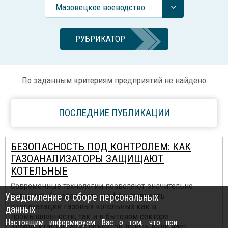
Мазовецкое воеводство
РУБРИКАТОР
По заданным критериям предприятий не найдено
ПОСЛЕДНИЕ ПУБЛИКАЦИИ
БЕЗОПАСНОСТЬ ПОД КОНТРОЛЕМ: КАК
ГАЗОАНАЛИЗАТОРЫ ЗАЩИЩАЮТ
КОТЕЛЬНЫЕ
Современные технологии позволяют значительно
Уведомление о сборе персональных
повысить безопасность и эффективность
эксплуатации газовых котельных как в
данных
промышленности, так и в бытовом секторе.
Настоящим информируем Вас о том, что при
Комплектация таких объектов теперь включает