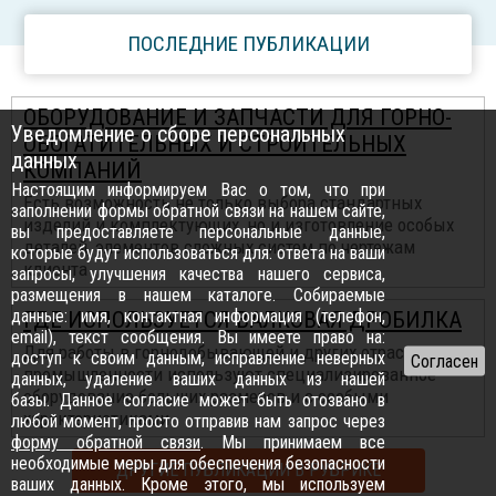
ПОСЛЕДНИЕ ПУБЛИКАЦИИ
ОБОРУДОВАНИЕ И ЗАПЧАСТИ ДЛЯ ГОРНО-
Уведомление о сборе персональных
ОБОГАТИТЕЛЬНЫХ И СТРОИТЕЛЬНЫХ
данных
КОМПАНИЙ
Настоящим информируем Вас о том, что при
Есть возможность не только выбора стандартных
заполнении формы обратной связи на нашем сайте,
изделий и комплектующих, но и изготовление особых
вы предоставляете персональные данные,
деталей, элементов сложных систем по чертежам
которые будут использоваться для: ответа на ваши
клиента
запросы, улучшения качества нашего сервиса,
размещения в нашем каталоге. Собираемые
данные: имя, контактная информация (телефон,
ГДЕ ИСПОЛЬЗУЕТСЯ ВАЛКОВАЯ ДРОБИЛКА
email), текст сообщения. Вы имеете право на:
Для работы в горнодобывающей и других отраслях
доступ к своим данным, исправление неверных
промышленности используют специализированное
данных, удаление ваших данных из нашей
оборудование больших размеров и с особыми
базы. Данное согласие может быть отозвано в
характеристиками
любой момент, просто отправив нам запрос через
форму обратной связи
. Мы принимаем все
необходимые меры для обеспечения безопасности
ДРУГИЕ ПУБЛИКАЦИИ В РУБРИКЕ
ваших данных. Кроме этого, мы используем