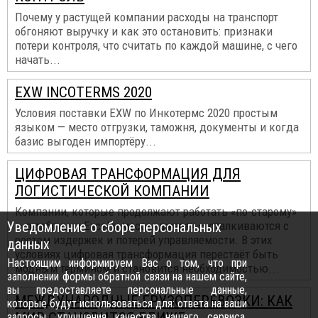
Почему у растущей компании расходы на транспорт
обгоняют выручку и как это остановить: признаки
потери контроля, что считать по каждой машине, с чего
начать...
EXW INCOTERMS 2020
Условия поставки EXW по Инкотермс 2020 простым
языком — место отгрузки, таможня, документы и когда
базис выгоден импортёру...
ЦИФРОВАЯ ТРАНСФОРМАЦИЯ ДЛЯ
ЛОГИСТИЧЕСКОЙ КОМПАНИИ
Компании, которые продолжают работать «по-старому»
Уведомление о сборе персональных
— в таблицах Excel и мессенджерах — сталкиваются с
ростом издержек и потерей управляемости. В этих
данных
условиях цифровая трансформация перестаёт быть
Настоящим информируем Вас о том, что при
модным термином и становится необходимостью...
заполнении формы обратной связи на нашем сайте,
вы предоставляете персональные данные,
МЕЖДУНАРОДНЫЕ ГРУЗОПЕРЕВОЗКИ: КАК
которые будут использоваться для: ответа на ваши
запросы, улучшения качества нашего сервиса,