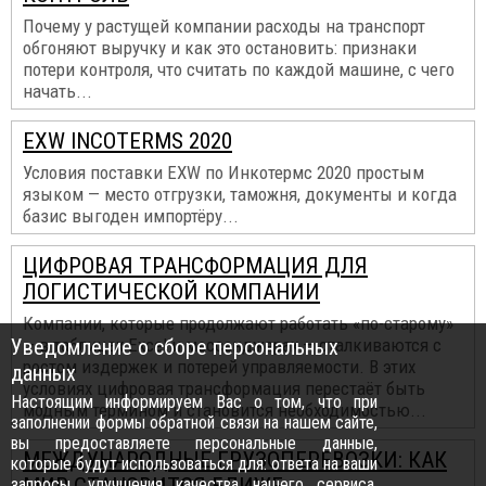
Почему у растущей компании расходы на транспорт
обгоняют выручку и как это остановить: признаки
потери контроля, что считать по каждой машине, с чего
начать...
EXW INCOTERMS 2020
Условия поставки EXW по Инкотермс 2020 простым
языком — место отгрузки, таможня, документы и когда
базис выгоден импортёру...
ЦИФРОВАЯ ТРАНСФОРМАЦИЯ ДЛЯ
ЛОГИСТИЧЕСКОЙ КОМПАНИИ
Компании, которые продолжают работать «по-старому»
Уведомление о сборе персональных
— в таблицах Excel и мессенджерах — сталкиваются с
ростом издержек и потерей управляемости. В этих
данных
условиях цифровая трансформация перестаёт быть
Настоящим информируем Вас о том, что при
модным термином и становится необходимостью...
заполнении формы обратной связи на нашем сайте,
вы предоставляете персональные данные,
МЕЖДУНАРОДНЫЕ ГРУЗОПЕРЕВОЗКИ: КАК
которые будут использоваться для: ответа на ваши
запросы, улучшения качества нашего сервиса,