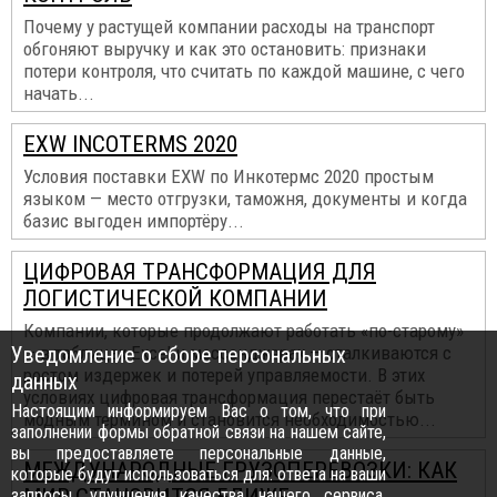
Почему у растущей компании расходы на транспорт
обгоняют выручку и как это остановить: признаки
потери контроля, что считать по каждой машине, с чего
начать...
EXW INCOTERMS 2020
Условия поставки EXW по Инкотермс 2020 простым
языком — место отгрузки, таможня, документы и когда
базис выгоден импортёру...
ЦИФРОВАЯ ТРАНСФОРМАЦИЯ ДЛЯ
ЛОГИСТИЧЕСКОЙ КОМПАНИИ
Компании, которые продолжают работать «по-старому»
Уведомление о сборе персональных
— в таблицах Excel и мессенджерах — сталкиваются с
ростом издержек и потерей управляемости. В этих
данных
условиях цифровая трансформация перестаёт быть
Настоящим информируем Вас о том, что при
модным термином и становится необходимостью...
заполнении формы обратной связи на нашем сайте,
вы предоставляете персональные данные,
МЕЖДУНАРОДНЫЕ ГРУЗОПЕРЕВОЗКИ: КАК
которые будут использоваться для: ответа на ваши
запросы, улучшения качества нашего сервиса,