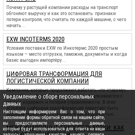
Почему у растущей компании расходы на транспорт
обгоняют выручку и как это остановить: признаки
потери контроля, что считать по каждой машине, с чего
начать...
EXW INCOTERMS 2020
Условия поставки EXW по Инкотермс 2020 простым
языком — место отгрузки, таможня, документы и когда
базис выгоден импортёру...
ЦИФРОВАЯ ТРАНСФОРМАЦИЯ ДЛЯ
ЛОГИСТИЧЕСКОЙ КОМПАНИИ
Компании, которые продолжают работать «по-старому»
Уведомление о сборе персональных
— в таблицах Excel и мессенджерах — сталкиваются с
ростом издержек и потерей управляемости. В этих
данных
условиях цифровая трансформация перестаёт быть
Настоящим информируем Вас о том, что при
модным термином и становится необходимостью...
заполнении формы обратной связи на нашем сайте,
вы предоставляете персональные данные,
МЕЖДУНАРОДНЫЕ ГРУЗОПЕРЕВОЗКИ: КАК
которые будут использоваться для: ответа на ваши
запросы, улучшения качества нашего сервиса,