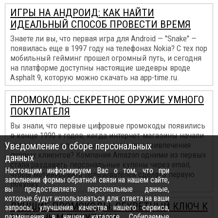
ИГРЫ НА АНДРОИД: КАК НАЙТИ
ИДЕАЛЬНЫЙ СПОСОБ ПРОВЕСТИ ВРЕМЯ
Знаете ли вы, что первая игра для Android — "Snake" —
появилась еще в 1997 году на телефонах Nokia? С тех пор
мобильный гейминг прошел огромный путь, и сегодня
на платформе доступны настоящие шедевры вроде
Asphalt 9, которую можно скачать на app-time.ru.
ПРОМОКОДЫ: СЕКРЕТНОЕ ОРУЖИЕ УМНОГО
ПОКУПАТЕЛЯ
Вы знали, что первые цифровые промокоды появились
в конце 1990-х годов, когда интернет-магазины начали
Уведомление о сборе персональных
использовать специальные коды для привлечения
первых клиентов? Компания Amazon одними из первых
данных
стала раздавать персональные купоны через email,
Настоящим информируем Вас о том, что при
чтобы мотивировать пользователей сделать первую
заполнении формы обратной связи на нашем сайте,
покупку.
вы предоставляете персональные данные,
которые будут использоваться для: ответа на ваши
ЛУЧШИЕ ПРОМОКОДЫ: СЕКРЕТНЫЙ КЛЮЧ К
запросы, улучшения качества нашего сервиса,
размещения в нашем каталоге. Собираемые