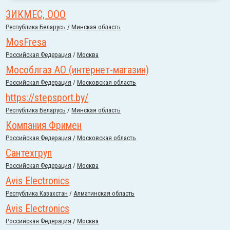
ЗИКМЕС, ООО
Республика Беларусь
/
Минская область
MosFresa
Российcкая Федерация
/
Москва
Мособлгаз АО (интернет-магазин)
Российcкая Федерация
/
Московская область
https://stepsport.by/
Республика Беларусь
/
Минская область
Компания Фримен
Российcкая Федерация
/
Московская область
Сантехгруп
Российcкая Федерация
/
Москва
Avis Electronics
Республика Казахстан
/
Алматинская область
Avis Electronics
Российcкая Федерация
/
Москва