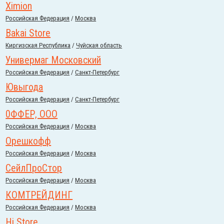
Ximion
Российcкая Федерация
/
Москва
Bakai Store
Киргизская Республика
/
Чуйская область
Универмаг Московский
Российcкая Федерация
/
Санкт-Петербург
Ювыгода
Российcкая Федерация
/
Санкт-Петербург
0ФФЕР, ООО
Российcкая Федерация
/
Москва
Орешкофф
Российcкая Федерация
/
Москва
СейлПроСтор
Российcкая Федерация
/
Москва
КОМТРЕЙДИНГ
Российcкая Федерация
/
Москва
Hi Store