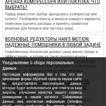
АРЕНДА КОМПРЕССОРА ИЛИ ПОКУПКА: ЧТО
ВЫБРАТЬ?
Перед вами стоит выбор: арендовать компрессор или
купить? Разбираем плюсы и минусы каждого варианта,
помогаем оценить расходы и принять грамотное
решение для бизнеса или частных нужд...
ВОЛНОВЫЕ РЕДУКТОРЫ HAN’S MOTION:
НАДЕЖНЫЕ ПОМОЩНИКИ В ЛЮБОЙ ЗАДАЧЕ
Современные технологии делают нашу жизнь проще и
эффективнее, и одним из таких инновационных
решений стали волновые редукторы. Эти устройства
Уведомление о сборе персональных
способны значительно облегчить работу в различных
данных
отраслях — от производства до робототехники.
Настоящим информируем Вас о том, что при
заполнении формы обратной связи на нашем сайте,
КАК СПРОЕКТИРОВАТЬ И УСТАНОВИТЬ
вы предоставляете персональные данные,
НАДЕЖНЫЙ РЕЗЕРВУАР: ОТ ИДЕИ ДО
которые будут использоваться для: ответа на ваши
РЕАЛИЗАЦИИ
запросы, улучшения качества нашего сервиса,
размещения в нашем каталоге. Собираемые
Грамотное проектирование и монтаж резервуаров —
данные: имя, контактная информация (телефон,
важная составляющая успеха при реализации
email), текст сообщения. Вы имеете право на: