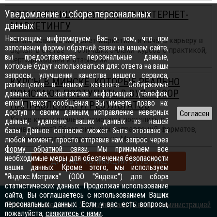
Уведомление о сборе персональных
ТОП-10 ЛУЧШИХ КУРСОВ ПО ИНТЕРНЕТ-
данных
МАРКЕТИНГУ
Настоящим информируем Вас о том, что при
Хотите освоить интернет-маркетинг и начать карьеру в
заполнении формы обратной связи на нашем сайте,
digital? В статье — 10 лучших онлайн-курсов с практикой,
вы предоставляете персональные данные,
сертификацией и отзывами...
которые будут использоваться для: ответа на ваши
запросы, улучшения качества нашего сервиса,
КУРСЫ В МИНСКЕ, КОТОРЫЕ РЕАЛЬНО
размещения в нашем каталоге. Собираемые
ПОМОГАЮТ ПОСТУПИТЬ В ВУЗ: ОБЗОР
данные: имя, контактная информация (телефон,
email), текст сообщения. Вы имеете право на:
НАПРАВЛЕНИЙ И РЕЗУЛЬТАТОВ
доступ к своим данным, исправление неверных
Какие курсы реально помогают поступить в
данных, удаление ваших данных из нашей
университет? Обзор сильных направлений, форматов,
базы. Данное согласие может быть отозвано в
преподавателей и примеров из Минска...
любой момент, просто отправив нам запрос через
форму обратной связи
. Мы принимаем все
необходимые меры для обеспечения безопасности
ДРУГИЕ ПУБЛИКАЦИИ В РУБРИКЕ
ваших данных. Кроме этого, мы используем
"Яндекс.Метрика" (ООО "Яндекс") для сбора
статистических данных. Продолжая использование
сайта, Вы соглашаетесь с использованием Ваших
персональных данных. Если у вас есть вопросы,
Правила размещения
|
Услуги портала
|
Связь с администрацией
пожалуйста,
свяжитесь с нами
.