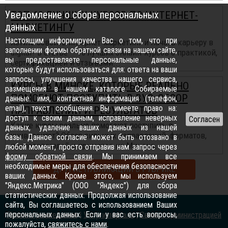
Уведомление о сборе персональных
ТОП-10 ЛУЧШИХ КУРСОВ ПО ИНТЕРНЕТ-
данных
МАРКЕТИНГУ
Настоящим информируем Вас о том, что при
Хотите освоить интернет-маркетинг и начать карьеру в
заполнении формы обратной связи на нашем сайте,
digital? В статье — 10 лучших онлайн-курсов с практикой,
вы предоставляете персональные данные,
сертификацией и отзывами...
которые будут использоваться для: ответа на ваши
запросы, улучшения качества нашего сервиса,
КУРСЫ В МИНСКЕ, КОТОРЫЕ РЕАЛЬНО
размещения в нашем каталоге. Собираемые
ПОМОГАЮТ ПОСТУПИТЬ В ВУЗ: ОБЗОР
данные: имя, контактная информация (телефон,
email), текст сообщения. Вы имеете право на:
НАПРАВЛЕНИЙ И РЕЗУЛЬТАТОВ
доступ к своим данным, исправление неверных
Какие курсы реально помогают поступить в
данных, удаление ваших данных из нашей
университет? Обзор сильных направлений, форматов,
базы. Данное согласие может быть отозвано в
преподавателей и примеров из Минска...
любой момент, просто отправив нам запрос через
форму обратной связи
. Мы принимаем все
необходимые меры для обеспечения безопасности
ДРУГИЕ ПУБЛИКАЦИИ В РУБРИКЕ
ваших данных. Кроме этого, мы используем
"Яндекс.Метрика" (ООО "Яндекс") для сбора
статистических данных. Продолжая использование
сайта, Вы соглашаетесь с использованием Ваших
персональных данных. Если у вас есть вопросы,
Правила размещения
|
Услуги портала
|
Связь с администрацией
пожалуйста,
свяжитесь с нами
.