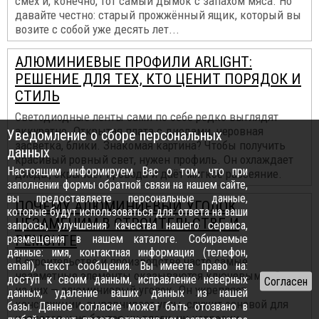
смех и, конечно, тот самый дымок с запахом мяса. Но
давайте честно: старый прожжённый ящик, который вы
возите с собой уже десять лет...
АЛЮМИНИЕВЫЕ ПРОФИЛИ ARLIGHT:
РЕШЕНИЕ ДЛЯ ТЕХ, КТО ЦЕНИТ ПОРЯДОК И
СТИЛЬ
Светодиодные ленты сами по себе редко выглядят
аккуратно. Открытая плата с диодами, неровная
Уведомление о сборе персональных
засветка, блики. Знакомая картина? Чтобы получить
данных
красивый ровный свет, нужен профиль. Он охлаждает
Настоящим информируем Вас о том, что при
диоды, скрывает провода и даёт мягкое рассеяние.
заполнении формы обратной связи на нашем сайте,
вы предоставляете персональные данные,
ПОЧЕМУ АЛЮМИНИЕВЫЙ УГОЛОК
которые будут использоваться для: ответа на ваши
НЕЗАМЕНИМ В СТРОИТЕЛЬСТВЕ И
запросы, улучшения качества нашего сервиса,
размещения в нашем каталоге. Собираемые
РЕМОНТЕ
данные: имя, контактная информация (телефон,
В строительстве и производстве часто самые
email), текст сообщения. Вы имеете право на:
незаметные элементы оказываются ключевыми. Один
доступ к своим данным, исправление неверных
из них — алюминиевый уголок. Он укрепляет
данных, удаление ваших данных из нашей
конструкции, выравнивает углы, служит основой для
базы. Данное согласие может быть отозвано в
каркасов и не боится ни влаги, ни коррозии.