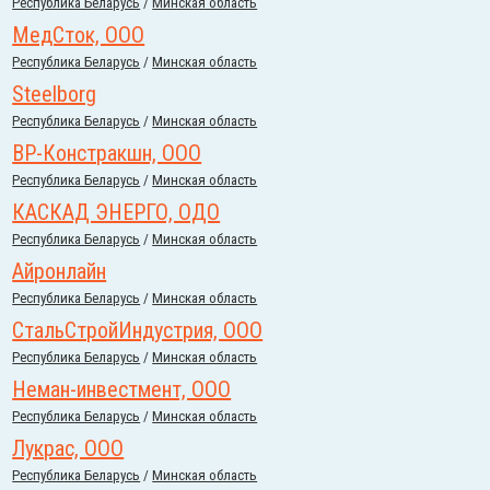
Республика Беларусь
/
Минская область
МедСток, ООО
Республика Беларусь
/
Минская область
Steelborg
Республика Беларусь
/
Минская область
ВР-Констракшн, ООО
Республика Беларусь
/
Минская область
КАСКАД ЭНЕРГО, ОДО
Республика Беларусь
/
Минская область
Айронлайн
Республика Беларусь
/
Минская область
СтальСтройИндустрия, ООО
Республика Беларусь
/
Минская область
Неман-инвестмент, ООО
Республика Беларусь
/
Минская область
Лукрас, ООО
Республика Беларусь
/
Минская область