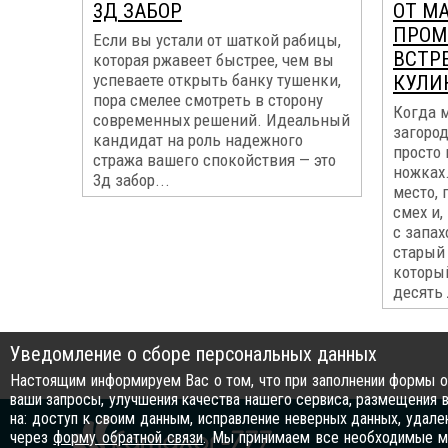
3Д ЗАБОР
ОТ MA
ПРОМ
Если вы устали от шаткой рабицы,
ВСТР
которая ржавеет быстрее, чем вы
успеваете открыть банку тушенки,
КУЛИ
пора смелее смотреть в сторону
Когда 
современных решений. Идеальный
загород
кандидат на роль надежного
просто
стража вашего спокойствия — это
ножках.
3д забор...
место, 
смех и,
с запах
старый
который
десять 
Уведомление о сборе персональных данных
Настоящим информируем Вас о том, что при заполнении формы об
ваши запросы, улучшения качества нашего сервиса, размещения в
на: доступ к своим данным, исправление неверных данных, удал
через
форму обратной связи
. Мы принимаем все необходимые ме