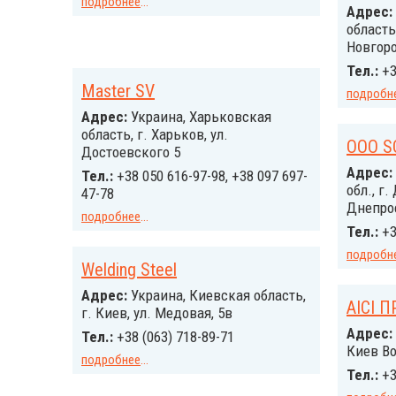
подробнее
...
Адрес:
область,
Новгоро
Тел.:
+3
Master SV
подробн
Адрес:
Украина, Харьковская
область, г. Харьков, ул.
OOO S
Достоевского 5
Адрес:
Тел.:
+38 050 616-97-98, +38 097 697-
обл., г.
47-78
Днепро
подробнее
...
Тел.:
+3
подробн
Welding Steel
Адрес:
Украина, Киевская область,
АІСІ 
г. Киев, ул. Медовая, 5в
Адрес:
Тел.:
+38 (063) 718-89-71
Киев Во
подробнее
...
Тел.:
+3