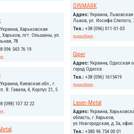
DINMARK
Адрес:
Украина, Львовская о
x
Львов, ул. Иосифа Слепого, 
Тел.:
+38 (096) 011-01-03
Украина, Харьковская
, Харьков, пгт. Ольшаны, ул.
подробнее
...
ьная, 78
8 096 543 76 19
Giper
ее
...
Адрес:
Украина, Одесская о
город Одесса
s
Тел.:
+38 (096) 1615419
Украина, Киевская обл., г.
подробнее
...
л. В. Гавела, 4, Корпус 21, 5
Laser-Metal
8 (098) 107 32 22
Адрес:
Украина, Харьковск
ее
...
область, г.Харьков,
ул.Новгородская, д.3а, офис
Metal
Тел.:
+380 96 754 00 01