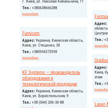
г. Киев, ул. Николая Кибальчича, 11
Тел.:
+380638666288
подробнее
...
Formu
Адрес:
область
Furnicom
Централ
Тел.:
+3
Адрес:
Украина, Киевская область,
Киев, ул. Стеценко, 30
подробн
Тел.:
+380954372959
подробнее
...
Gradiu
Адрес:
KF Systems — производитель
Киев, бу
этаж
оборудования и
технологической продукции
Тел.:
+3
подробн
Адрес:
Украина, Киевская область,
Киев, ул. Бориспольская, 9
Тел.:
+38 (044) 206-30-88
Laser-