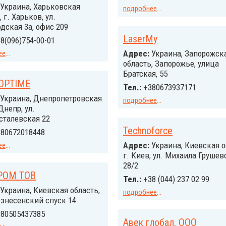
Украина, Харьковская
подробнее
...
 г. Харьков, ул.
дская 3а, офис 209
LaserMy
8(096)754-00-01
Адрес:
Украина, Запорожск
ее
...
область, Запорожье, улица
Братская, 55
OPTIME
Тел.:
+380673937171
Украина, Днепропетровская
подробнее
...
 Днепр, ул.
сталевская 22
Technoforce
80672018448
Адрес:
Украина, Киевская о
ее
...
г. Киев, ул. Михаила Грушев
28/2
ПРОМ ТОВ
Тел.:
+38 (044) 237 02 99
Украина, Киевская область,
подробнее
...
знесенский спуск 14
80505437385
Авек глобал, ООО