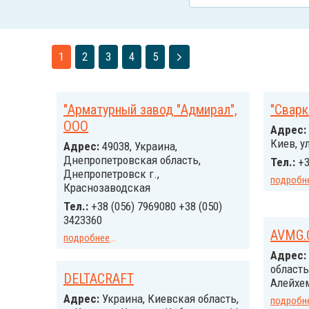
1
2
3
4
5
"Арматурный завод "Адмирал",
"Сварк
ООО
Адрес:
Киев, у
Адрес:
49038, Украина,
Днепропетровская область,
Тел.:
+3
Днепропетровск г.,
подробн
Краснозаводская
Тел.:
+38 (056) 7969080 +38 (050)
3423360
AVMG.
подробнее
...
Адрес:
область
DELTACRAFT
Алейхем
Адрес:
Украина, Киевская область,
подробн