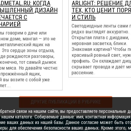
DMETAL.RU: КОГДА
ARLIGHT: РЕШЕНИЕ Д
ЫШЛЕННЫЙ ДИЗАЙН
ТЕХ, КТО ЦЕНИТ ПОР
ЕЧАЕТСЯ С
И СТИЛЬ
НАРИЕЙ
Светодиодные ленты сами п
редко выглядят аккуратно.
мы говорим о даче или
Открытая плата с диодами,
ном доме, мангал — это не
неровная засветка, блики.
 металлический ящик на
Знакомая картина? Чтобы п
 Это сердце зоны отдыха,
красивый ровный свет, нуж
где рождаются разговоры,
профиль. Он охлаждает дио
 конечно, тот самый дымок
скрывает провода и даёт м
ом мяса. Но давайте честно:
рассеяние.
 прожжённый ящик,
 вы возите с собой уже
лет...
ДРУГИЕ ПУБЛИКАЦИИ В РУБРИКЕ
ратной связи на нашем сайте, вы предоставляете персональные да
 нашем каталоге. Собираемые данные: имя, контактная информация 
ение ваших данных из нашей базы. Данное согласие может быть от
ры для обеспечения безопасности ваших данных. Кроме этого, м
Правила размещения
|
Услуги портала
|
Связь с администрацией