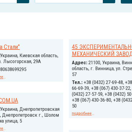
а Стали"
45 ЭКСПЕРИМЕНТАЛЬН
МЕХАНИЧЕСКИЙ ЗАВОД
Украина, Киевская область,
л. Лысогорская, 29А
Адрес:
21100, Украина, Вин
область, г. Винница, ул. Стр
80638699295
57
ее
...
Тел.:
+38 (0432) 27-69-48, +38
66-69-39, +38 (067) 430-37-22,
(0432) 27-57-59, +38 (0432) 50
COM.UA
+38 (067) 430-36-80, +38 (0432
50
Украина, Днепропетровская
подробнее
...
, Днепропетровск г., Шолом
а улица, 5
ее
...