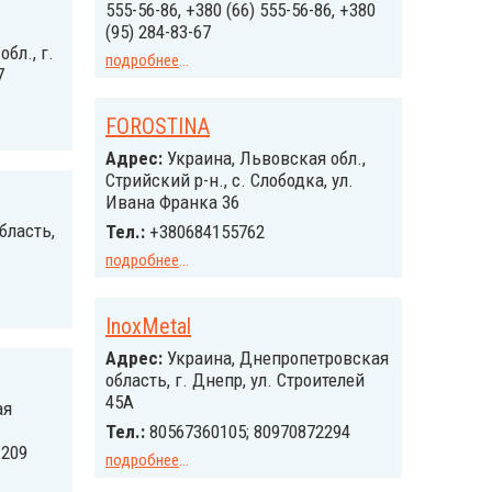
555-56-86, +380 (66) 555-56-86, +380
(95) 284-83-67
бл., г.
подробнее
...
7
FOROSTINA
Адрес:
Украина, Львовская обл.,
Стрийский р-н., с. Слободка, ул.
Ивана Франка 36
бласть,
Тел.:
+380684155762
подробнее
...
InoxMetal
Адрес:
Украина, Днепропетровская
область, г. Днепр, ул. Строителей
45А
ая
Тел.:
80567360105; 80970872294
 209
подробнее
...