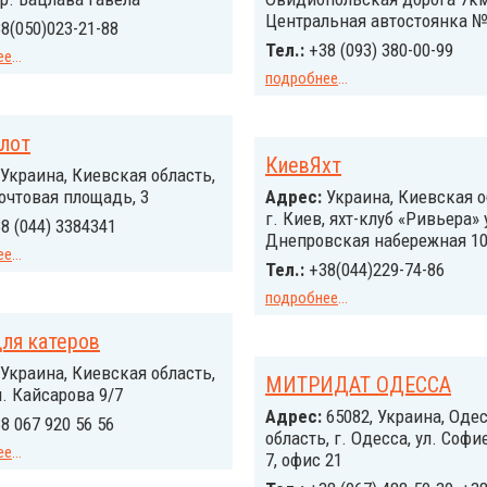
Центральная автостоянка 
8(050)023-21-88
Тел.:
+38 (093) 380-00-99
ее
...
подробнее
...
лот
КиевЯхт
Украина, Киевская область,
очтовая площадь, 3
Адрес:
Украина, Киевская о
г. Киев, яхт-клуб «Ривьера» 
8 (044) 3384341
Днепровская набережная 1
ее
...
Тел.:
+38(044)229-74-86
подробнее
...
ля катеров
Украина, Киевская область,
МИТРИДАТ ОДЕССА
л. Кайсарова 9/7
Адрес:
65082, Украина, Оде
8 067 920 56 56
область, г. Одесса, ул. Соф
ее
...
7, офис 21