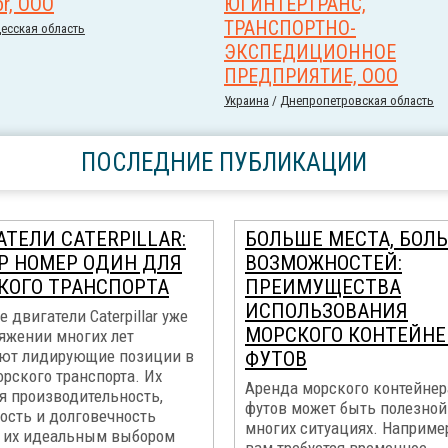
or, ООО
ЮГИНТЕРТРАНС,
ТРАНСПОРТНО-
есская область
ЭКСПЕДИЦИОННОЕ
ПРЕДПРИЯТИЕ, ООО
Украина
/
Днепропетровская область
ПОСЛЕДНИЕ ПУБЛИКАЦИИ
ТЕЛИ CATERPILLAR:
БОЛЬШЕ МЕСТА, БОЛ
Р НОМЕР ОДИН ДЛЯ
ВОЗМОЖНОСТЕЙ:
КОГО ТРАНСПОРТА
ПРЕИМУЩЕСТВА
ИСПОЛЬЗОВАНИЯ
 двигатели Caterpillar уже
МОРСКОГО КОНТЕЙНЕ
тяжении многих лет
ют лидирующие позиции в
ФУТОВ
рского транспорта. Их
Аренда морского контейнер
я производительность,
футов может быть полезной
ость и долговечность
многих ситуациях. Например
 их идеальным выбором