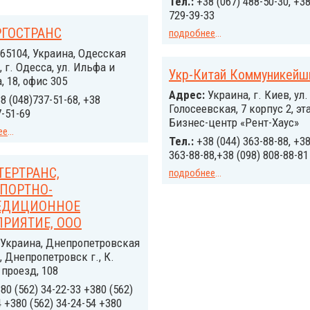
Тел.:
+38 (067) 488-50-30, +38
729-39-33
ГОСТРАНС
подробнее
...
65104, Украина, Одесская
, г. Одесса, ул. Ильфа и
Укр-Китай Коммуникейш
, 18, офис 305
Адрес:
Украина, г. Киев, ул.
8 (048)737-51-68, +38
Голосеевская, 7 корпус 2, эта
7-51-69
Бизнес-центр «Рент-Хаус»
ее
...
Тел.:
+38 (044) 363-88-88, +38
363-88-88,+38 (098) 808-88-81
ЕРТРАНС,
подробнее
...
ПОРТНО-
ЕДИЦИОННОЕ
РИЯТИЕ, ООО
Украина, Днепропетровская
, Днепропетровск г., К.
проезд, 108
80 (562) 34-22-33 +380 (562)
4 +380 (562) 34-24-54 +380