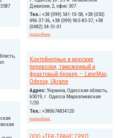
№3587
Дивизии, 2, офис 307
Тел.:
+38 (099) 541-10-58, +38 (050)
496-37-36, +38 (099) 965-85-37, +38
(0482) 34-51-01
подробнее
...
бласть,
Контейнерные и морские
ул.
перевозки, таможенный и
0
фрахтовый брокер – LaneMax,
Odessa, Ukraine
Адрес:
Украина, Одесская область,
65019, г. Одесса Маразлиевская
1/20
Тел.:
+380674834120
сская
подробнее
...
иевская
ООО «ТЕК-ТРАНС ГРУП