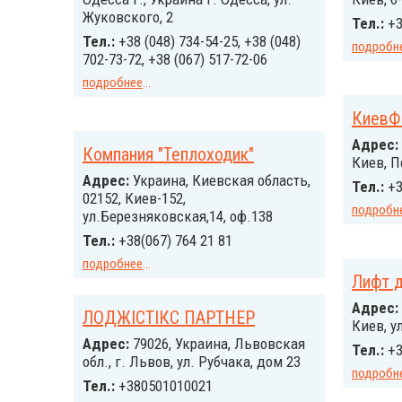
Жуковского, 2
Тел.:
+3
Тел.:
+38 (048) 734-54-25, +38 (048)
подробн
702-73-72, +38 (067) 517-72-06
подробнее
...
КиевФ
Адрес:
Компания "Теплоходик"
Киев, П
Адрес:
Украина, Киевская область,
Тел.:
+3
02152, Киев-152,
подробн
ул.Березняковская,14, оф.138
Тел.:
+38(067) 764 21 81
подробнее
...
Лифт д
Адрес:
ЛОДЖІСТІКС ПАРТНЕР
Киев, у
Адрес:
79026, Украина, Львовская
Тел.:
+3
обл., г. Львов, ул. Рубчака, дом 23
подробн
Тел.:
+380501010021