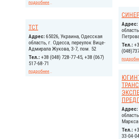
подробнее
...
СИНЕР
Адрес:
ТСТ
область
Адрес:
65026, Украина, Одесская
Петрова
область, г. Одесса, переулок Вице-
Тел.:
+3
Адмирала Жукова, 3-7, пом. 52
(048)73
Тел.:
+38 (048) 728-77-45, +38 (067)
подробн
517-68-71
подробнее
...
ЮГИНТ
ТРАНС
ЭКСП
ПРЕДП
Адрес:
область
Маркса 
Тел.:
+3
33-04-0