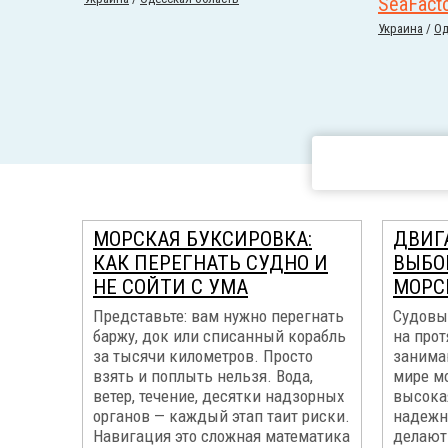
SeaFact
Украина
/
Од
МОРСКАЯ БУКСИРОВКА:
ДВИГА
КАК ПЕРЕГНАТЬ СУДНО И
ВЫБО
НЕ СОЙТИ С УМА
МОРС
Представьте: вам нужно перегнать
Судовые
баржу, док или списанный корабль
на про
за тысячи километров. Просто
занима
взять и поплыть нельзя. Вода,
мире мо
ветер, течение, десятки надзорных
высока
органов — каждый этап таит риски.
надежн
Навигация это сложная математика
делают