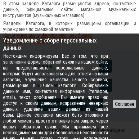
В этом разделе Каталога размещаются адреса, контактные
данные, официальные сайты магазинов музыкальных
инструментов (музыкальных магазинов).
Разделы Каталога, в которых размещены организации и
учреждения по смежной тематике:
Концертные зылы, филармонии, шоу-бизнес
Уведомление о сборе персональных
Организация праздников
данных
Настоящим информируем Вас о том, что при
заполнении формы обратной связи на нашем сайте,
Украина
вы предоставляете персональные данные,
которые будут использоваться для: ответа на ваши
запросы, улучшения качества нашего сервиса,
Волынская область
размещения в нашем каталоге. Собираемые
данные: имя, контактная информация (телефон,
email), текст сообщения. Вы имеете право на:
доступ к своим данным, исправление неверных
РУБРИКАТОР
данных, удаление ваших данных из нашей
базы. Данное согласие может быть отозвано в
любой момент, просто отправив нам запрос через
форму обратной связи
. Мы принимаем все
По заданным критериям предприятий не найдено
необходимые меры для обеспечения безопасности
ваших данных. Кроме этого, мы используем