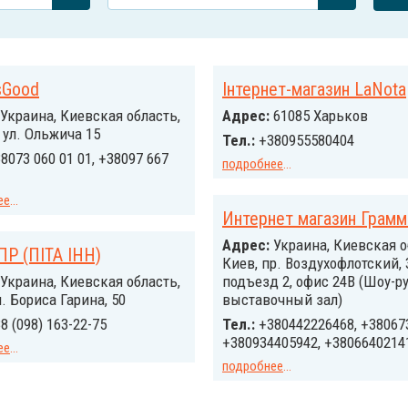
sGood
Інтернет-магазин LaNota
Украина, Киевская область,
Адрес:
61085 Харьков
, ул. Ольжича 15
Тел.:
+380955580404
8073 060 01 01, +38097 667
подробнее
...
ее
...
Интернет магазин Грам
Адрес:
Украина, Киевская о
ПР (ПІТА ІНН)
Киев, пр. Воздухофлотский, 
Украина, Киевская область,
подъезд 2, офис 24В (Шоу-ру
л. Бориса Гарина, 50
выставочный зал)
8 (098) 163-22-75
Тел.:
+380442226468, +38067
+380934405942, +3806640214
ее
...
подробнее
...