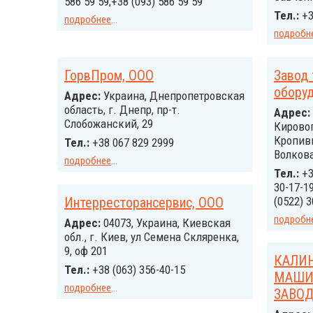
586 59 59;+38 (093) 586 59 59
Тел.:
+3
подробнее
...
подробн
ГорвПром, ООО
Завод 
обору
Адрес:
Украина, Днепропетровская
область, г. Днепр, пр-т.
Адрес:
Слобожанский, 29
Кировог
Кропивн
Тел.:
+38 067 829 2999
Волкова
подробнее
...
Тел.:
+3
30-17-19
Интерресторансервис, ООО
(0522) 3
подробн
Адрес:
04073, Украина, Киевская
обл., г. Киев, ул Семена Скляренка,
9, оф 201
КАЛИ
Тел.:
+38 (063) 356-40-15
МАШИ
подробнее
...
ЗАВОД