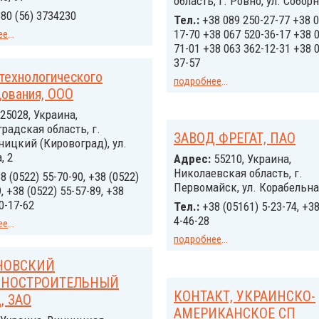
область, г. Ровно, ул. Соборн
80 (56) 3734230
Тел.:
+38 089 250-27-77 +38 0
17-70 +38 067 520-36-17 +38 
ее
...
71-01 +38 063 362-12-31 +38 
37-57
технологического
подробнее
...
дования, ООО
25028, Украина,
радская область, г.
ЗАВОД ФРЕГАТ, ПАО
ицкий (Кировоград), ул.
, 2
Адрес:
55210, Украина,
Николаевская область, г.
8 (0522) 55-70-90, +38 (0522)
Первомайск, ул. Корабельна
, +38 (0522) 55-57-89, +38
0-17-62
Тел.:
+38 (05161) 5-23-74, +38
4-46-28
ее
...
подробнее
...
НОВСКИЙ
НОСТРОИТЕЛЬНЫЙ
КОНТАКТ, УКРАИНСКО-
, ЗАО
АМЕРИКАНСКОЕ СП