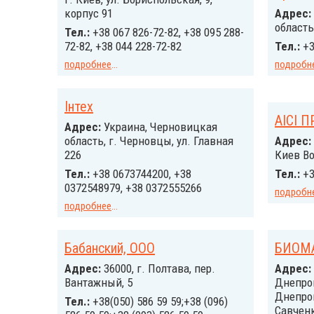
корпус 91
Адрес:
область
Тел.:
+38 067 826-72-82, +38 095 288-
72-82, +38 044 228-72-82
Тел.:
+3
подробнее
...
подробн
Інтех
АІСІ 
Адрес:
Украина, Черновицкая
область, г. Черновцы, ул. Главная
Адрес:
226
Киев Во
Тел.:
+38 0673744200, +38
Тел.:
+3
0372548979, +38 0372555266
подробн
подробнее
...
Бабанский, ООО
БИОМ
Адрес:
36000, г. Полтава, пер.
Адрес:
Вантажный, 5
Днепроп
Днепроп
Тел.:
+38(050) 586 59 59;+38 (096)
Савченк