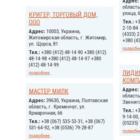
Адрес:
область
улица, 
КРИГЕР, ТОРГОВЫЙ ДОМ,
ООО
Тел.:
+3
2-10-84 
Адрес:
10003, Украина,
(4333) 2
Житомирская область, г. Житомир,
+380 (43
ул. Щорса, 81
подробн
Тел.:
+380 (412) 48-14-90 +380 (412)
48-14-98 +380 (412) 48-14-97 +380
(412) 48-14-99
ЛИДИ
подробнее
...
КОМП
Адрес:
МАСТЕР МИЛК
область
Адрес:
39630, Украина, Полтавская
Звениго
область, г. Кременчуг, ул.
Тел.:
+3
Ярмарочная, 66
9-14-00,
Тел.:
+38 (067) 535-53-31, +38 (067)
(05235) 
531-64-92, +38 (0536) 79-28-87
подробн
подробнее
...