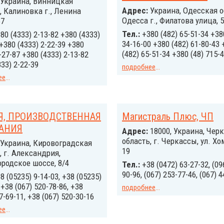
Украина, Винницкая
Адрес:
Украина, Одесская о
, Калиновка г., Ленина
Одесса г., Филатова улица, 5
67
Тел.:
+380 (482) 65-51-34 +38
80 (4333) 2-13-82 +380 (4333)
34-16-00 +380 (482) 61-80-43 
+380 (4333) 2-22-39 +380
(482) 65-51-34 +380 (48) 715-
-27-87 +380 (4333) 2-13-82
33) 2-22-39
подробнее
...
ее
...
Я, ПРОИЗВОДСТВЕННАЯ
Магистраль Плюс, ЧП
АНИЯ
Адрес:
18000, Украина, Чер
область, г. Черкассы, ул. Хо
Украина, Кировоградская
19
, г. Александрия,
родское шоссе, 8/4
Тел.:
+38 (0472) 63-27-32, (09
90-96, (067) 253-77-46, (067) 
8 (05235) 9-14-03, +38 (05235)
 +38 (067) 520-78-86, +38
подробнее
...
7-69-11, +38 (067) 520-30-16
ее
...