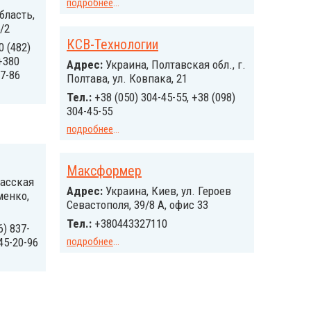
подробнее
...
бласть,
/2
КСВ-Технологии
0 (482)
+380
Адрес:
Украина, Полтавская обл., г.
47-86
Полтава, ул. Ковпака, 21
Тел.:
+38 (050) 304-45-55, +38 (098)
304-45-55
подробнее
...
Максформер
касская
Адрес:
Украина, Киев, ул. Героев
менко,
Севастополя, 39/8 А, офис 33
Тел.:
+380443327110
6) 837-
445-20-96
подробнее
...