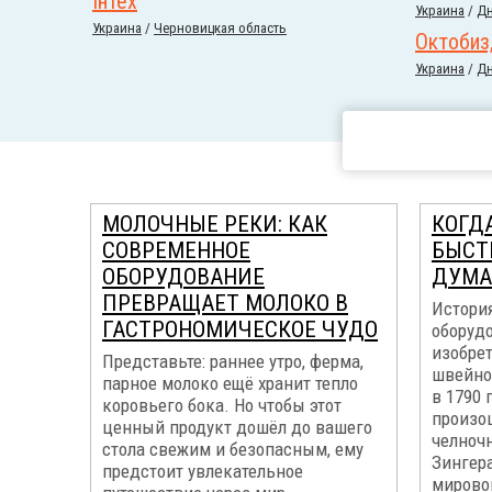
Інтех
Украина
/
Дн
Украина
/
Черновицкая область
Октобиз
Украина
/
Дн
МОЛОЧНЫЕ РЕКИ: КАК
КОГД
СОВРЕМЕННОЕ
БЫСТ
ОБОРУДОВАНИЕ
ДУМА
ПРЕВРАЩАЕТ МОЛОКО В
Истори
ГАСТРОНОМИЧЕСКОЕ ЧУДО
оборуд
изобре
Представьте: раннее утро, ферма,
швейно
парное молоко ещё хранит тепло
в 1790 
коровьего бока. Но чтобы этот
произо
ценный продукт дошёл до вашего
челноч
стола свежим и безопасным, ему
Зингера
предстоит увлекательное
мирово