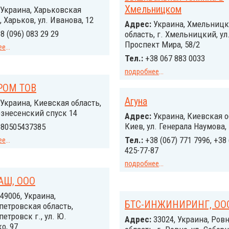
Хмельницком
Украина, Харьковская
, Харьков, ул. Иванова, 12
Адрес:
Украина, Хмельницк
8 (096) 083 29 29
область, г. Хмельницкий, ул
Проспект Мира, 58/2
ее
...
Тел.:
+38 067 883 0033
подробнее
...
ПРОМ ТОВ
Агуна
Украина, Киевская область,
знесенский спуск 14
Адрес:
Украина, Киевская о
Киев, ул. Генерала Наумова,
80505437385
Тел.:
+38 (067) 771 7996, +38 
ее
...
425-77-87
подробнее
...
АШ, ООО
49006, Украина,
БТС-ИНЖИНИРИНГ, ОО
етровская область,
етровск г., ул. Ю.
Адрес:
33024, Украина, Ров
о, 97