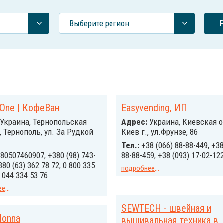
Выберите регион
One | КофеВан
Easyvending, ИП
Украина, Тернопольская
Адрес:
Украина, Киевская о
, Тернополь, ул. За Рудкой
Киев г., ул.Фрунзе, 86
Тел.:
+38 (066) 88-88-449, +38
80507460907, +380 (98) 743-
88-88-459, +38 (093) 17-02-12
380 (63) 362 78 72, 0 800 335
подробнее
...
 044 334 53 76
ее
...
SEWTECH - швейная и
olonna
вышивальная техника в