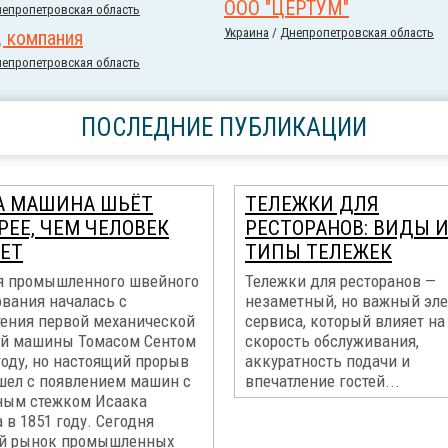
ООО "ЦЕРТУМ"
епропетровская область
Украина
/
Днепропетровская область
, компания
епропетровская область
ПОСЛЕДНИЕ ПУБЛИКАЦИИ
А МАШИНА ШЬЁТ
ТЕЛЕЖКИ ДЛЯ
РЕЕ, ЧЕМ ЧЕЛОВЕК
РЕСТОРАНОВ: ВИДЫ 
ЕТ
ТИПЫ ТЕЛЕЖЕК
я промышленного швейного
Тележки для ресторанов —
ования началась с
незаметный, но важный эл
тения первой механической
сервиса, который влияет на
й машины Томасом Сентом
скорость обслуживания,
году, но настоящий прорыв
аккуратность подачи и
шел с появлением машин с
впечатление гостей...
ным стежком Исаака
 в 1851 году. Сегодня
й рынок промышленных