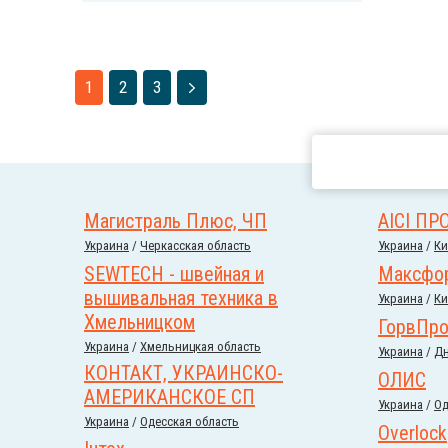
1
2
3
Магистраль Плюс, ЧП
АІСІ ПР
Украина
/
Черкасская область
Украина
/
Ки
SEWTECH - швейная и
Максфо
вышивальная техника в
Украина
/
Ки
Хмельницком
ГорвПро
Украина
/
Хмельницкая область
Украина
/
Дн
КОНТАКТ, УКРАИНСКО-
ОЛИС
АМЕРИКАНСКОЕ СП
Украина
/
Од
Украина
/
Одесская область
Overlock