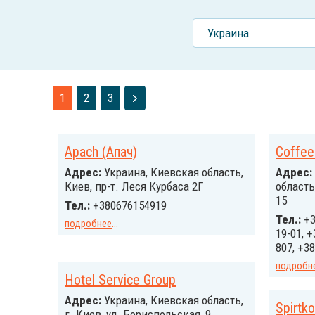
Украина
1
2
3
Apach (Апач)
Coffee
Адрес:
Украина, Киевская область,
Адрес:
Киев, пр-т. Леся Курбаса 2Г
область
15
Тел.:
+380676154919
Тел.:
+3
подробнее
...
19-01, +
807, +38
подробн
Hotel Service Group
Адрес:
Украина, Киевская область,
Spirtk
г. Киев, ул. Бориспольская, 9,