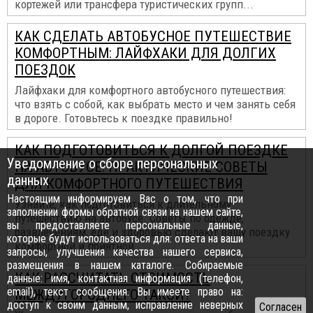
кортежей или трансфера туристических групп...
КАК СДЕЛАТЬ АВТОБУСНОЕ ПУТЕШЕСТВИЕ
КОМФОРТНЫМ: ЛАЙФХАКИ ДЛЯ ДОЛГИХ
ПОЕЗДОК
Лайфхаки для комфортного автобусного путешествия:
что взять с собой, как выбрать место и чем занять себя
в дороге. Готовьтесь к поездке правильно!
КАК ПОДГОТОВИТЬСЯ К ДОЛГОЙ ПОЕЗДКЕ
Уведомление о сборе персональных
НА АВТОБУСЕ: ПРАКТИЧЕСКИЕ СОВЕТЫ
данных
ДЛЯ КОМФОРТНОГО ПУТЕШЕСТВИЯ
Настоящим информируем Вас о том, что при
Узнайте, как подготовиться к длительному
заполнении формы обратной связи на нашем сайте,
путешествию на автобусе. Советы по одежде,
вы предоставляете персональные данные,
развлечениям, еде и здоровью сделают вашу поездку
которые будут использоваться для: ответа на ваши
комфортной и приятной...
запросы, улучшения качества нашего сервиса,
размещения в нашем каталоге. Собираемые
КАК РАССЧИТАТЬ СТОИМОСТЬ
данные: имя, контактная информация (телефон,
email), текст сообщения. Вы имеете право на:
МЕЖДУГОРОДНЕГО ТАКСИ?
доступ к своим данным, исправление неверных