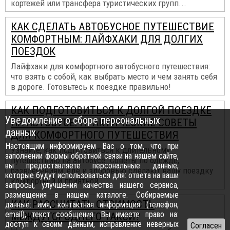
кортежей или трансфера туристических групп...
КАК СДЕЛАТЬ АВТОБУСНОЕ ПУТЕШЕСТВИЕ
КОМФОРТНЫМ: ЛАЙФХАКИ ДЛЯ ДОЛГИХ
ПОЕЗДОК
Лайфхаки для комфортного автобусного путешествия:
что взять с собой, как выбрать место и чем занять себя
в дороге. Готовьтесь к поездке правильно!
КАК ПОДГОТОВИТЬСЯ К ДОЛГОЙ ПОЕЗДКЕ
Уведомление о сборе персональных
НА АВТОБУСЕ: ПРАКТИЧЕСКИЕ СОВЕТЫ
данных
ДЛЯ КОМФОРТНОГО ПУТЕШЕСТВИЯ
Настоящим информируем Вас о том, что при
Узнайте, как подготовиться к длительному
заполнении формы обратной связи на нашем сайте,
путешествию на автобусе. Советы по одежде,
вы предоставляете персональные данные,
развлечениям, еде и здоровью сделают вашу поездку
которые будут использоваться для: ответа на ваши
комфортной и приятной...
запросы, улучшения качества нашего сервиса,
размещения в нашем каталоге. Собираемые
КАК РАССЧИТАТЬ СТОИМОСТЬ
данные: имя, контактная информация (телефон,
email), текст сообщения. Вы имеете право на:
МЕЖДУГОРОДНЕГО ТАКСИ?
доступ к своим данным, исправление неверных