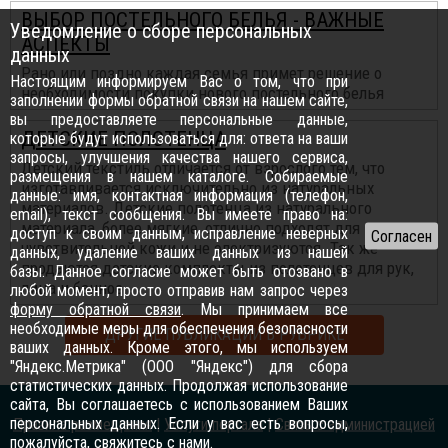
ВЫБОР ПОСТЕЛЬНОГО БЕЛЬЯ - ВАЖНЫЕ
Уведомление о сборе персональных
АСПЕКТЫ
данных
Рано или поздно каждая семья примет решение о
Настоящим информируем Вас о том, что при
необходимости покупки нового постельного белья
заполнении формы обратной связи на нашем сайте,
вы предоставляете персональные данные,
ДЕТСКИЕ ПОЛОТЕНЦА
которые будут использоваться для: ответа на ваши
запросы, улучшения качества нашего сервиса,
Детский текстиль отличается от взрослого тем, что
размещения в нашем каталоге. Собираемые
изготавливается исключительно из натуральных
данные: имя, контактная информация (телефон,
материалов. Детские полотенца из натурального
email), текст сообщения. Вы имеете право на:
материала, более мягкие, отлично подходят для
доступ к своим данным, исправление неверных
чувствительной кожи и не электризуются. Так же
данных, удаление ваших данных из нашей
продаются детские комплекты из полотенцев для рук,
базы. Данное согласие может быть отозвано в
лица и банное.
любой момент, просто отправив нам запрос через
форму обратной связи
. Мы принимаем все
необходимые меры для обеспечения безопасности
ДРУГИЕ ПУБЛИКАЦИИ В РУБРИКЕ
ваших данных. Кроме этого, мы используем
"Яндекс.Метрика" (ООО "Яндекс") для сбора
статистических данных. Продолжая использование
сайта, Вы соглашаетесь с использованием Ваших
персональных данных. Если у вас есть вопросы,
Правила размещения
|
Услуги портала
|
Связь с администрацией
пожалуйста,
свяжитесь с нами
.