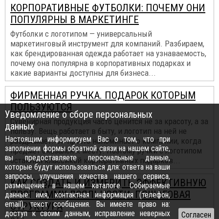
КОРПОРАТИВНЫЕ ФУТБОЛКИ: ПОЧЕМУ ОНИ
ПОПУЛЯРНЫ В МАРКЕТИНГЕ
Футболки с логотипом — универсальный
маркетинговый инструмент для компаний. Разбираем,
как брендированная одежда работает на узнаваемость,
почему она популярна в корпоративных подарках и
какие варианты доступны для бизнеса...
ФИРМЕННАЯ РУЧКА. ПОДАРОК КОТОРЫМ
ПОЛЬЗУЮТСЯ
Уведомление о сборе персональных
Сувенирная продукция часто ценится не за красоту, а за
данных
пользу. Вещь работает в быту, и логотип на ней не
Настоящим информируем Вас о том, что при
раздражает. Он просто напоминает о компании, когда
заполнении формы обратной связи на нашем сайте,
предмет оказался к месту. Поэтому ручки с логотипом
вы предоставляете персональные данные,
остаются классикой корпоративных подарков...
которые будут использоваться для: ответа на ваши
запросы, улучшения качества нашего сервиса,
КАК СОЗДАТЬ И ИЗМЕРИТЬ ЭФФЕКТИВНУЮ
размещения в нашем каталоге. Собираемые
ПРОГРАММУ ЛОЯЛЬНОСТИ: ПОШАГОВАЯ
данные: имя, контактная информация (телефон,
email), текст сообщения. Вы имеете право на:
СТРУКТУРА
доступ к своим данным, исправление неверных