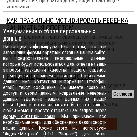
удовольствие, превратив день у воды в настоящее
испытание.
КАК ПРАВИЛЬНО МОТИВИРОВАТЬ РЕБЕНКА
ЗАНИМАТЬСЯ СПОРТОМ
Уведомление о сборе персональных
Многие родители отдают своих детей на гимнастику,
данных
так как хотят приобщить их к спорту. Он помогает
Настоящим информируем Вас о том, что при
правильно развиваться на физическом уровне и
заполнении формы обратной связи на нашем сайте,
укрепляет здоровье....
вы предоставляете персональные данные,
которые будут использоваться для: ответа на ваши
СТРАЙКБОЛЬНЫЙ КЛУБ - ЛУЧШЕЕ
запросы, улучшения качества нашего сервиса,
размещения в нашем каталоге. Собираемые
РЕШЕНИЕ ДЛЯ ЯРКОГО ДОСУГА
данные: имя, контактная информация (телефон,
Если вы устали от однообразного свободного досуга у
email), текст сообщения. Вы имеете право на:
телевизора или на даче, то можно обеспечить себе
доступ к своим данным, исправление неверных
яркий и незабываемый отдых в страйкбольном клубе
данных, удаление ваших данных из нашей
BOOM. Страйкбол привлекает все больше фанатов,
базы. Данное согласие может быть отозвано в
поскольку...
любой момент, просто отправив нам запрос через
форму обратной связи
. Мы принимаем все
необходимые меры для обеспечения безопасности
ДРУГИЕ ПУБЛИКАЦИИ В РУБРИКЕ
ваших данных. Кроме этого, мы используем
"Яндекс.Метрика" (ООО "Яндекс") для сбора