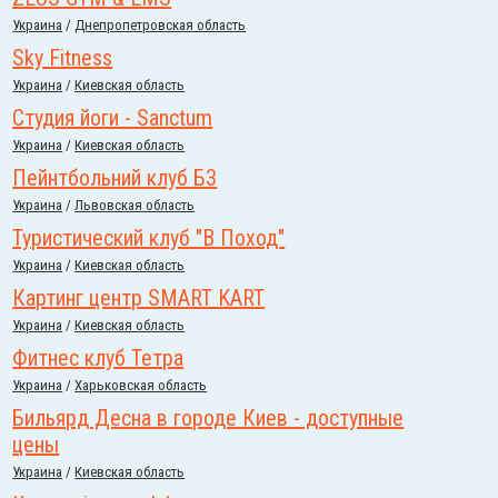
Украина
/
Днепропетровская область
Sky Fitness
Украина
/
Киевская область
Студия йоги - Sanctum
Украина
/
Киевская область
Пейнтбольний клуб Б3
Украина
/
Львовская область
Туристический клуб "В Поход"
Украина
/
Киевская область
Картинг центр SMART KART
Украина
/
Киевская область
Фитнес клуб Тетра
Украина
/
Харьковская область
Бильярд Десна в городе Киев - доступные
цены
Украина
/
Киевская область