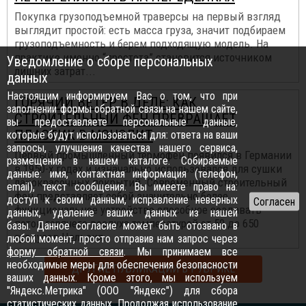
Покупка грузоподъемной траверсы на первый взгляд
выглядит простой: есть масса груза, значит подбираем
грузоподъемность и берем подходящую модель. На
практике именно “простота” становится источником
Уведомление о сборе персональных
лишних затрат...
данных
Настоящим информируем Вас о том, что при
ГОРЯЧИЙ ВЕТЕР В ДЕЛЕ: КАК
заполнении формы обратной связи на нашем сайте,
СТРОИТЕЛЬНЫЙ ФЕН ПРЕВРАЩАЕТ
вы предоставляете персональные данные,
ПЛАСТИК В МОНОЛИТ
которые будут использоваться для: ответа на ваши
запросы, улучшения качества нашего сервиса,
Первый промышленный термофен появился в Германии
размещения в нашем каталоге. Собираемые
в 1950-х годах и изначально использовался для сушки
данные: имя, контактная информация (телефон,
лакокрасочных покрытий. Современный строительный
email), текст сообщения. Вы имеете право на:
фен представляет собой значительно более
доступ к своим данным, исправление неверных
функциональное устройство способное создавать
данных, удаление ваших данных из нашей
поток горячего воздуха температурой от 50 до 650
базы. Данное согласие может быть отозвано в
градусов Цельсия.
любой момент, просто отправив нам запрос через
форму обратной связи
. Мы принимаем все
необходимые меры для обеспечения безопасности
ДРУГИЕ ПУБЛИКАЦИИ В РУБРИКЕ
ваших данных. Кроме этого, мы используем
"Яндекс.Метрика" (ООО "Яндекс") для сбора
статистических данных. Продолжая использование