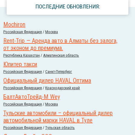
ПОСЛЕДНИЕ ОБНОВЛЕНИЯ:
Mochiron
Российcкая Федерация
/
Москва
Rent-Trip — Аренда авто в Алматы без залога,
от эконом до премиума.
Республика Казахстан
/
Алматинская область
Юпитер такси
Российcкая Федерация
/
Санкт-Петербург
Официальный дилер HAVAL Оптима
Российcкая Федерация
/
Краснодарский край
БалтАвтоТрейд-М Wey
Российcкая Федерация
/
Москва
Тульские автомобили – официальный дилер
автомобильной марки HAVAL в Туле
Российcкая Федерация
/
Тульская область