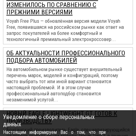
ИЗМЕНИЛОСЬ ПО СРАВНЕНИЮ С
ПРЕЖНИМИ ВЕРСИЯМИ
Voyah Free Plus — обновлённая версия модели Voyah
Free, появившаяся на российском рынке как ответ на
запрос покупателей на более комфортный и
технологичный премиальный электрокроссовер...
ОБ АКТУАЛЬНОСТИ ПРОФЕССИОНАЛЬНОГО
ПОДБОРА АВТОМОБИЛЕЙ
На автомобильном рынке существует внушительный
перечень марок, моделей и конфигураций, поэтому
часто выбрать тот или иной вариант становится
настоящей проблемой. И в этом случае
профессиональный автоподбор становится
незаменимой услугой...
НОВЫЙ EAGLE LIGHTWEIGHT GT ГОТОВ К
Уведомление о сборе персональных
ПРОИЗВОДСТВУ
данных
Британский производитель Eagle, специализирующийся
Настоящим информируем Вас о том, что при
на усовершенствовании модели Jaguar Type E в течение