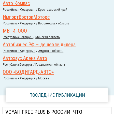
Авто Компас
Российcкая Федерация
/
Краснодарский край
ИмпортВостокМоторс
Российcкая Федерация
/
Воронежская область
МВТИ, ООО
Республика Беларусь
/
Минская область
Автобизнес.РФ – дешевле дилера
Российcкая Федерация
/
Амурская область
Автохаус Арена Авто
Республика Беларусь
/
Гродненская область
ООО «БОДИГАРД-АВТО»
Российcкая Федерация
/
Москва
ПОСЛЕДНИЕ ПУБЛИКАЦИИ
VOYAH FREE PLUS В РОССИИ: ЧТО