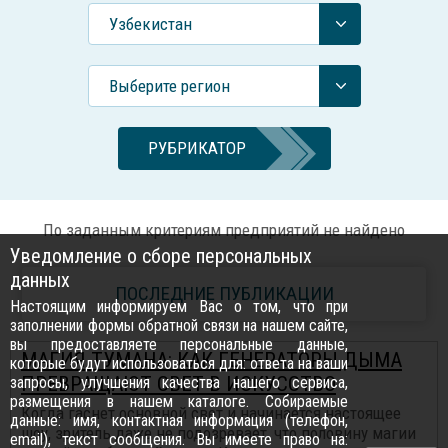
Узбекистан
Выберите регион
РУБРИКАТОР
По заданным критериям предприятий не найдено
Уведомление о сборе персональных
данных
ПОСЛЕДНИЕ ПУБЛИКАЦИИ
Настоящим информируем Вас о том, что при
заполнении формы обратной связи на нашем сайте,
вы предоставляете персональные данные,
МАГИЯ ТУМАНА: КАК ГЕНЕРАТОРЫ ДЫМА
которые будут использоваться для: ответа на ваши
ПРЕВРАЩАЮТ СВЕТ В ИСКУССТВО
запросы, улучшения качества нашего сервиса,
размещения в нашем каталоге. Собираемые
Когда гаснет основной свет и начинается настоящее
данные: имя, контактная информация (телефон,
шоу, зритель даже не подозревает, что половину магии
email), текст сообщения. Вы имеете право на: