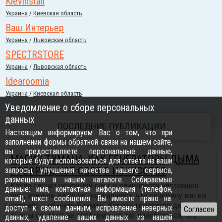
Kievinstall
Украина
/
Киевская область
Ваш Интерьер
Украина
/
Львовская область
SPECTRSTORE
Украина
/
Львовская область
Idearoomia
Украина
/
Киевская область
Уведомление о сборе персональных
данных
ПОСЛЕДНИЕ ПУБЛИКАЦИИ
Настоящим информируем Вас о том, что при
заполнении формы обратной связи на нашем сайте,
вы предоставляете персональные данные,
МАГИЯ ТУМАНА: КАК ГЕНЕРАТОРЫ ДЫМА
которые будут использоваться для: ответа на ваши
ПРЕВРАЩАЮТ СВЕТ В ИСКУССТВО
запросы, улучшения качества нашего сервиса,
размещения в нашем каталоге. Собираемые
Когда гаснет основной свет и начинается настоящее
данные: имя, контактная информация (телефон,
шоу, зритель даже не подозревает, что половину магии
email), текст сообщения. Вы имеете право на:
создаёт... обычный туман. Купить генератор дыма для
доступ к своим данным, исправление неверных
сцены сегодня не проблема, но вот разобраться, что
данных, удаление ваших данных из нашей