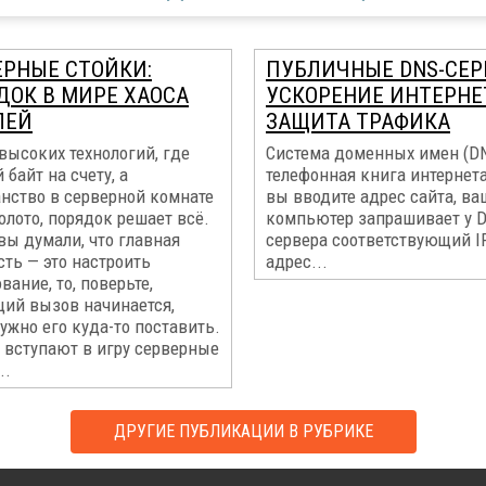
ЕРНЫЕ СТОЙКИ:
ПУБЛИЧНЫЕ DNS-СЕР
ДОК В МИРЕ ХАОСА
УСКОРЕНИЕ ИНТЕРНЕ
ЛЕЙ
ЗАЩИТА ТРАФИКА
высоких технологий, где
Система доменных имен (DNS
байт на счету, а
телефонная книга интернета
анство в серверной комнате
вы вводите адрес сайта, ва
олото, порядок решает всё.
компьютер запрашивает у 
вы думали, что главная
сервера соответствующий I
ть — это настроить
адрес...
вание, то, поверьте,
щий вызов начинается,
ужно его куда-то поставить.
и вступают в игру серверные
..
ДРУГИЕ ПУБЛИКАЦИИ В РУБРИКЕ