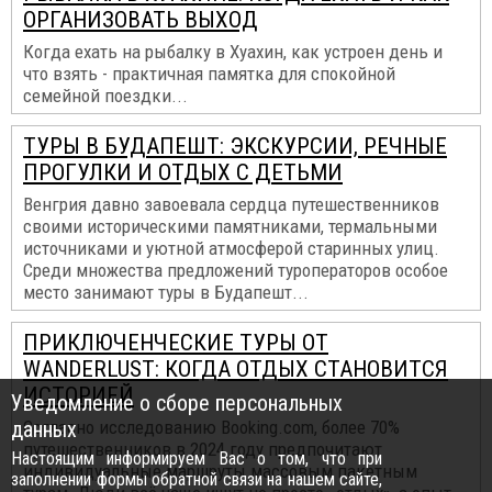
ОРГАНИЗОВАТЬ ВЫХОД
Когда ехать на рыбалку в Хуахин, как устроен день и
что взять - практичная памятка для спокойной
семейной поездки...
ТУРЫ В БУДАПЕШТ: ЭКСКУРСИИ, РЕЧНЫЕ
ПРОГУЛКИ И ОТДЫХ С ДЕТЬМИ
Венгрия давно завоевала сердца путешественников
своими историческими памятниками, термальными
источниками и уютной атмосферой старинных улиц.
Среди множества предложений туроператоров особое
место занимают туры в Будапешт...
ПРИКЛЮЧЕНЧЕСКИЕ ТУРЫ ОТ
WANDERLUST: КОГДА ОТДЫХ СТАНОВИТСЯ
ИСТОРИЕЙ
Уведомление о сборе персональных
данных
Согласно исследованию Booking.com, более 70%
путешественников в 2024 году предпочитают
Настоящим информируем Вас о том, что при
индивидуальные маршруты массовым пакетным
заполнении формы обратной связи на нашем сайте,