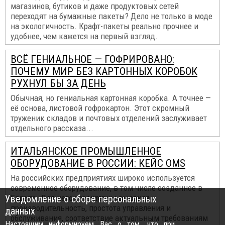
магазинов, бутиков и даже продуктовых сетей
переходят на бумажные пакеты? Дело не только в моде
на экологичность. Крафт-пакеты реально прочнее и
удобнее, чем кажется на первый взгляд.
ВСЁ ГЕНИАЛЬНОЕ — ГОФРИРОВАНО:
ПОЧЕМУ МИР БЕЗ КАРТОННЫХ КОРОБОК
РУХНУЛ БЫ ЗА ДЕНЬ
Обычная, но гениальная картонная коробка. А точнее —
её основа, листовой гофрокартон. Этот скромный
труженик складов и почтовых отделений заслуживает
отдельного рассказа...
ИТАЛЬЯНСКОЕ ПРОМЫШЛЕННОЕ
ОБОРУДОВАНИЕ В РОССИИ: КЕЙС OMS
На российских предприятиях широко используется
современное оборудование, в том числе созданное в
Уведомление о сборе персональных
Европе. Для него характерны высокая
производительность, простота управления и
данных
обслуживания, соответствие актуальным требованиям
Настоящим информируем Вас о том, что при