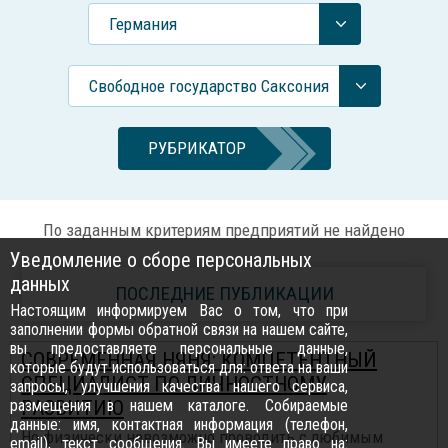
Германия
Свободное государство Саксония
РУБРИКАТОР
По заданным критериям предприятий не найдено
Уведомление о сборе персональных
данных
ПОСЛЕДНИЕ ПУБЛИКАЦИИ
Настоящим информируем Вас о том, что при
заполнении формы обратной связи на нашем сайте,
вы предоставляете персональные данные,
СОВРЕМЕННАЯ НЯНЯ: КОМПЕТЕНТНЫЙ
которые будут использоваться для: ответа на ваши
СПЕЦИАЛИСТ ПО ЛИЧНОСТНОМУ
запросы, улучшения качества нашего сервиса,
размещения в нашем каталоге. Собираемые
РАЗВИТИЮ
данные: имя, контактная информация (телефон,
Но физически невозможно проводить с любимым
email), текст сообщения. Вы имеете право на: