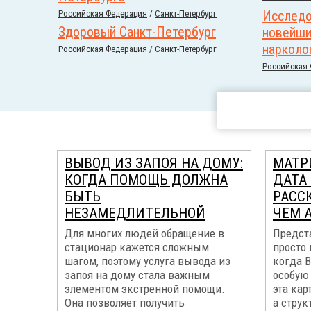
Исследо
Российcкая Федерация
/
Санкт-Петербург
Здоровый Санкт-Петербург
новейши
нарколо
Российcкая Федерация
/
Санкт-Петербург
Российcкая
ВЫВОД ИЗ ЗАПОЯ НА ДОМУ:
МАТР
КОГДА ПОМОЩЬ ДОЛЖНА
ДАТА
БЫТЬ
РАСС
НЕЗАМЕДЛИТЕЛЬНОЙ
ЧЕМ 
Для многих людей обращение в
Предста
стационар кажется сложным
просто 
шагом, поэтому услуга вывода из
когда В
запоя на дому стала важным
особую 
элементом экстренной помощи.
эта кар
Она позволяет получить
а струк