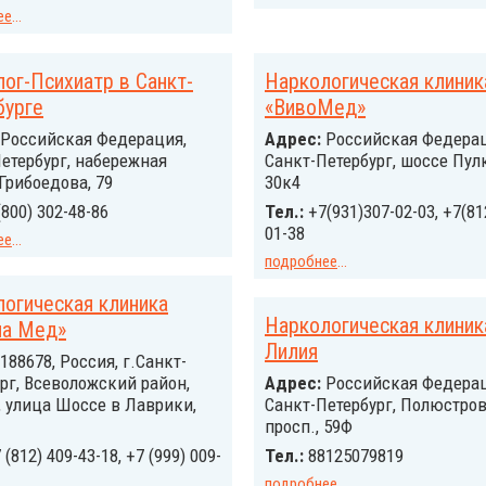
ее
...
ог-Психиатр в Санкт-
Наркологическая клиник
бурге
«ВивоМед»
Российcкая Федерация,
Адрес:
Российcкая Федерац
етербург, набережная
Санкт-Петербург, шоссе Пул
Грибоедова, 79
30к4
(800) 302-48-86
Тел.:
+7(931)307-02-03, +7(81
01-38
ее
...
подробнее
...
огическая клиника
Наркологическая клиник
на Мед»
Лилия
188678, Россия, г.Санкт-
рг, Всеволожский район,
Адрес:
Российcкая Федерац
 улица Шоссе в Лаврики,
Cанкт-Петербург, Полюстро
просп., 59Ф
 (812) 409-43-18, +7 (999) 009-
Тел.:
88125079819
подробнее
...