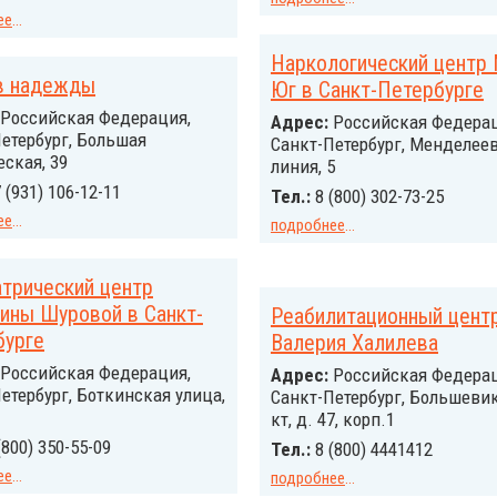
ее
...
Наркологический центр
в надежды
Юг в Санкт-Петербурге
Российcкая Федерация,
Адрес:
Российcкая Федерац
етербург, Большая
Санкт-Петербург, Менделее
ская, 39
линия, 5
 (931) 106-12-11
Тел.:
8 (800) 302-73-25
ее
...
подробнее
...
трический центр
ины Шуровой в Санкт-
Реабилитационный цент
бурге
Валерия Халилева
Российcкая Федерация,
Адрес:
Российcкая Федерац
етербург, Боткинская улица,
Санкт-Петербург, Большевик
кт, д. 47, корп.1
(800) 350-55-09
Тел.:
8 (800) 4441412
ее
...
подробнее
...