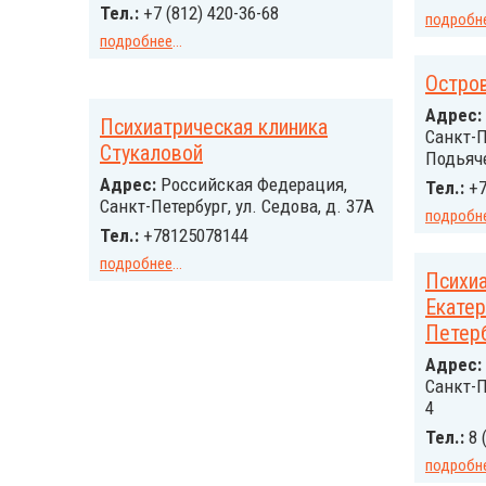
Тел.:
+7 (812) 420-36-68
подробн
подробнее
...
Остро
Адрес:
Психиатрическая клиника
Санкт-П
Стукаловой
Подьяче
Адрес:
Российcкая Федерация,
Тел.:
+7
Санкт-Петербург, ул. Седова, д. 37А
подробн
Тел.:
+78125078144
подробнее
...
Психиа
Екатер
Петер
Адрес:
Санкт-П
4
Тел.:
8 
подробн