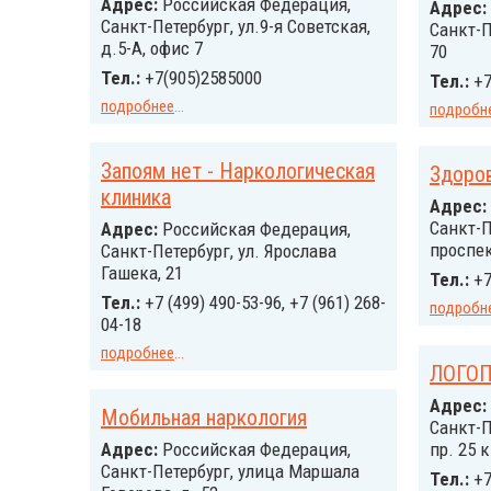
Адрес:
Российcкая Федерация,
Адрес:
Санкт-Петербург, ул.9-я Советская,
Санкт-П
д.5-А, офис 7
70
Тел.:
+7(905)2585000
Тел.:
+7
подробнее
...
подробн
Запоям нет - Наркологическая
Здоро
клиника
Адрес:
Санкт-П
Адрес:
Российcкая Федерация,
проспек
Санкт-Петербург, ул. Ярослава
Гашека, 21
Тел.:
+7
Тел.:
+7 (499) 490-53-96, +7 (961) 268-
подробн
04-18
подробнее
...
ЛОГО
Адрес:
Мобильная наркология
Санкт-
Адрес:
Российcкая Федерация,
пр. 25 к
Санкт-Петербург, улица Маршала
Тел.:
+7