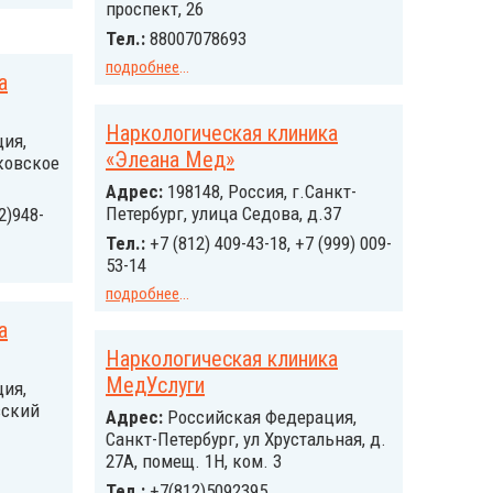
проспект, 26
Тел.:
88007078693
подробнее
...
а
Наркологическая клиника
ия,
«Элеана Мед»
ковское
Адрес:
198148, Россия, г.Санкт-
Петербург, улица Седова, д.37
2)948-
Тел.:
+7 (812) 409-43-18, +7 (999) 009-
53-14
подробнее
...
а
Наркологическая клиника
МедУслуги
ия,
вский
Адрес:
Российcкая Федерация,
Санкт-Петербург, ул Хрустальная, д.
27А, помещ. 1Н, ком. 3
Тел.:
+7(812)5092395