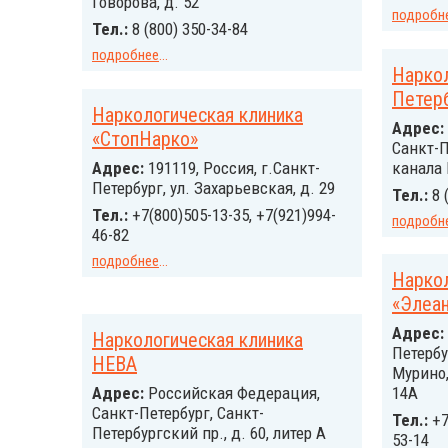
Говорова, д. 52
подробн
Тел.:
8 (800) 350-34-84
подробнее
...
Наркол
Петер
Наркологическая клиника
Адрес:
«СтопНарко»
Санкт-П
Адрес:
191119, Россия, г.Санкт-
канала 
Петербург, ул. Захарьевская, д. 29
Тел.:
8 
Тел.:
+7(800)505-13-35, +7(921)994-
подробн
46-82
подробнее
...
Наркол
«Элеа
Адрес:
Наркологическая клиника
Петербу
НЕВА
Мурино,
Адрес:
Российcкая Федерация,
14А
Санкт-Петербург, Санкт-
Тел.:
+7
Петербургский пр., д. 60, литер А
53-14