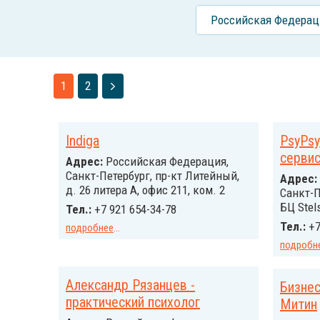
Российcкая Федерац
1
2
Indiga
PsyPsy
сервис
Адрес:
Российcкая Федерация,
Санкт-Петербург, пр-кт Литейный,
Адрес:
д. 26 литера А, офис 211, ком. 2
Санкт-П
БЦ Stels
Тел.:
+7 921 654-34-78
Тел.:
+7
подробнее
...
подробн
Александр Рязанцев -
Бизнес
практический психолог
Митин