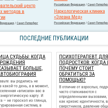
вательский центр
Российcкая Федерация
/
Санкт-Петербур
Наркологическая клиника
х методов в
«Элеана Мед»
гии
Российcкая Федерация
/
Санкт-Петербур
 Федерация
/
Санкт-Петербург
ПОСЛЕДНИЕ ПУБЛИКАЦИИ
ИЦА СУДЬБЫ: КОГДА
ПСИХОТЕРАПЕВТ ДЛ
 РОЖДЕНИЯ
ПОДРОСТКОВ: КОГДА 
КАЗЫВАЕТ БОЛЬШЕ,
ПОЧЕМУ СТОИТ
АВТОБИОГРАФИЯ
ОБРАТИТЬСЯ ЗА
ПОМОЩЬЮ?
вьте: вы родились не
в какой-то день, а в момент,
В отличие от взрослых, под
селенная «вписала» вас в
часто сталкиваются с
энергетическую карту. И
определенными вызовами,
та — не гороскоп из глянца,
как кризис идентичности, 
турированная система, в
сверстников, давление общ