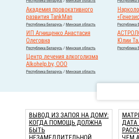
Республика Беларусь
/
Минская область
Республика 
Академия провокативного
Нарколо
развития TankMan
«Генези
Республика Беларусь
/
Минская область
Республика 
ИП Агнищенко Анастасия
АСТРОЛ
Олеговна
Юлии Та
Республика Беларусь
/
Минская область
Республика 
Центр лечения алкоголизма
Alkohelp.by, ООО
Республика Беларусь
/
Минская область
ВЫВОД ИЗ ЗАПОЯ НА ДОМУ:
МАТР
КОГДА ПОМОЩЬ ДОЛЖНА
ДАТА
БЫТЬ
РАСС
НЕЗАМЕДЛИТЕЛЬНОЙ
ЧЕМ 