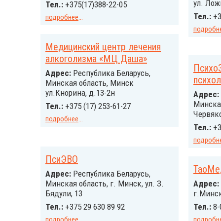
ул. Лож
Тел.:
+375(17)388-22-05
Тел.:
+3
подробнее
...
подробн
Медицинский центр лечения
алкоголизма «МЦ Даша»
ПсихоЗ
Адрес:
Республика Беларусь,
психол
Минская область, Минск
ул.Кнорина, д.13-2н
Адрес:
Минская
Тел.:
+375 (17) 253-61-27
Червяко
подробнее
...
Тел.:
+3
подробн
ПсиЭВО
ТаоМе
Адрес:
Республика Беларусь,
Минская область, г. Минск, ул. З.
Адрес:
Бядули, 13
г.Минск
Тел.:
+375 29 630 89 92
Тел.:
8-
подробнее
...
подробн