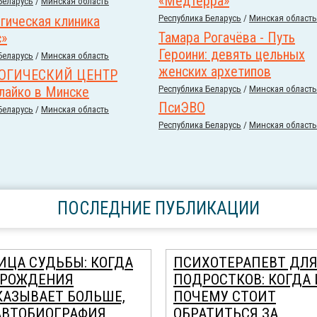
«Медтерра»
Беларусь
/
Минская область
гическая клиника
Республика Беларусь
/
Минская область
Тамара Рогачёва - Путь
с»
Героини: девять цельных
Беларусь
/
Минская область
женских архетипов
ОГИЧЕСКИЙ ЦЕНТР
лайко в Минске
Республика Беларусь
/
Минская область
ПсиЭВО
Беларусь
/
Минская область
Республика Беларусь
/
Минская область
ПОСЛЕДНИЕ ПУБЛИКАЦИИ
ИЦА СУДЬБЫ: КОГДА
ПСИХОТЕРАПЕВТ ДЛ
 РОЖДЕНИЯ
ПОДРОСТКОВ: КОГДА 
КАЗЫВАЕТ БОЛЬШЕ,
ПОЧЕМУ СТОИТ
АВТОБИОГРАФИЯ
ОБРАТИТЬСЯ ЗА