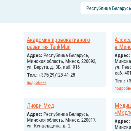
Республика Беларус
Академия провокативного
Алекса
развития TankMan
в Мин
Адрес:
Республика Беларусь,
Адрес:
Минская область, Минск, 220092,
Минская
ул. Берута, д. 3Б, каб. 916
ул. Рев
каб. 40
Тел.:
+375(29)128-41-28
Тел.:
+3
подробнее
...
подробн
Лиови-Мед
Медиц
«Медт
Адрес:
Республика Беларусь,
Минская область, Минск, 220017,
Адрес:
ул. Кунцевщина, д. 2
Минская