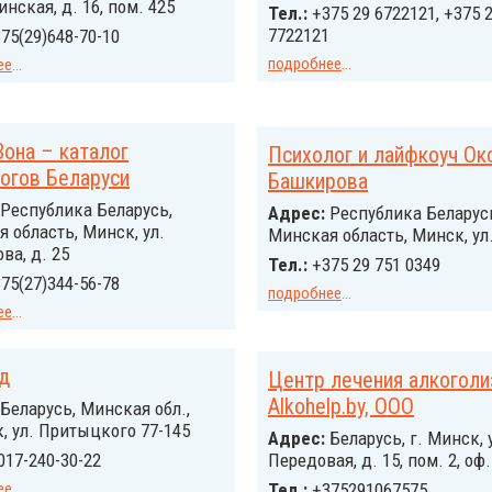
инская, д. 16, пом. 425
Тел.:
+375 29 6722121, +375 
7722121
75(29)648-70-10
подробнее
...
ее
...
она – каталог
Психолог и лайфкоуч Ок
огов Беларуси
Башкирова
Республика Беларусь,
Адрес:
Республика Беларус
 область, Минск, ул.
Минская область, Минск, ул
ва, д. 25
Тел.:
+375 29 751 0349
75(27)344-56-78
подробнее
...
ее
...
д
Центр лечения алкогол
Alkohelp.by, ООО
Беларусь, Минская обл.,
, ул. Притыцкого 77-145
Адрес:
Беларусь, г. Минск, 
017-240-30-22
Передовая, д. 15, пом. 2, оф.
ее
...
Тел.:
+375291067575