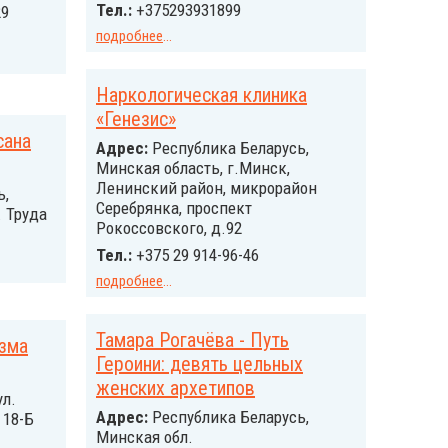
Тел.:
+375293931899
29
подробнее
...
Наркологическая клиника
«Генезис»
сана
Адрес:
Республика Беларусь,
Минская область, г.Минск,
Ленинский район, микрорайон
ь,
Серебрянка, проспект
. Труда
Рокоссовского, д.92
Тел.:
+375 29 914-96-46
подробнее
...
Тамара Рогачёва - Путь
изма
Героини: девять цельных
женских архетипов
ул.
Адрес:
Республика Беларусь,
 18-Б
Минская обл.