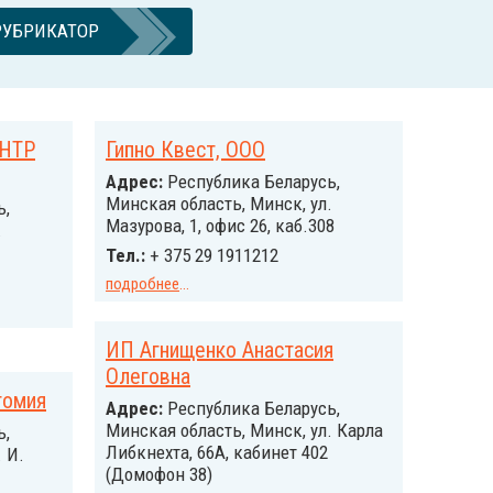
РУБРИКАТОР
НТР
Гипно Квест, ООО
Адрес:
Республика Беларусь,
Минская область, Минск, ул.
ь,
Мазурова, 1, офис 26, каб.308
.
Тел.:
+ 375 29 1911212
подробнее
...
ИП Агнищенко Анастасия
Олеговна
томия
Адрес:
Республика Беларусь,
Минская область, Минск, ул. Карла
ь,
Либкнехта, 66А, кабинет 402
 И.
(Домофон 38)