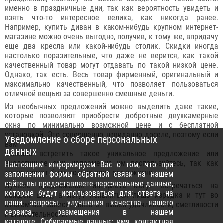
именно в праздничные дни, так как вероятность увидеть и
взять что-то интересное велика, как никогда ранее.
Например, купить диван в каком-нибудь крупном интернет-
магазине можно очень выгодно, получив, к тому же, впридачу
еще два кресла или какой-нибудь столик. Скидки иногда
настолько поразительные, что даже не верится, как такой
качественный товар могут отдавать по такой низкой цене.
Однако, так есть. Весь товар фирменный, оригинальный и
максимально качественный, что позволяет пользоваться
отличной вещью за совершенно смешные деньги.
Из необычных предложений можно выделить даже такие,
которые позволяют приобрести добротные двухкамерные
окна по минимально возможной цене и с бесплатной
установкой. Это совершенно невиданно доселе, поэтому если
Уведомление о сборе персональных
вам
данных
повезло встретить такое уникальное предложение или
аналогичное ему, непременно им воспользуйтесь, так как
Настоящим информируем Вас о том, что при
такое может быть только один раз в жизни.
заполнении формы обратной связи на нашем
сайте, вы предоставляете персональные данные,
Лучшие предложения интернета могут встречаться на
которые будут использоваться для: ответа на
каждом шагу, а могут появляться лишь изредка и тут во
ваши запросы, улучшения качества нашего
многом все зависит лишь от вашей удачливости, сметливости
сервиса, размещения в нашем
и внимательности.
каталоге. Собираемые данные: имя, контактная