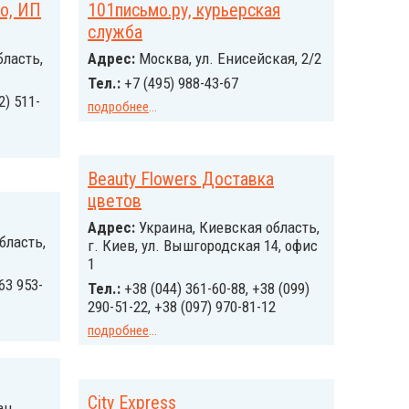
во, ИП
101письмо.ру, курьерская
служба
бласть,
Адрес:
Москва, ул. Енисейская, 2/2
Тел.:
+7 (495) 988-43-67
2) 511-
подробнее
...
Beauty Flowers Доставка
цветов
Адрес:
Украина, Киевская область,
бласть,
г. Киев, ул. Вышгородская 14, офис
1
63 953-
Тел.:
+38 (044) 361-60-88, +38 (099)
290-51-22, +38 (097) 970-81-12
подробнее
...
City Express
н,