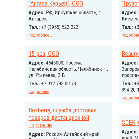
"Ангара Курьер", ООО
"Грузо
Адрес:
РФ, Иркутская область, г.
Адрес:
Ангарск
Киев, у
Тел.:
+7 (3955) 522-222
Тел.:
+3
подробнее
...
подробн
15 роз, ООО
Beauty
Адрес:
4546000, Россия,
Адрес:
Челябинская область, Челябинск г.,
Запорож
ул. Рылеева, 2-Б
проспе
Тел.:
+7 912 793 09 73
Тел.:
+3
394-20-
подробнее
...
подробн
Boxberry, служба доставки
товаров дистанционной
CDEK,
торговли
Адрес:
Адрес:
Россия, Алтайский край,
край, М