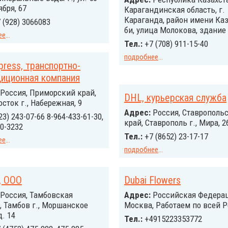
ября, 67
Карагандинская область, г.
Караганда, район имени Ка
 (928) 3066083
би, улица Молокова, здание
ее
...
Тел.:
+7 (708) 911-15-40
подробнее
...
xpress, транспортно-
иционная компания
Россия, Приморский край,
DHL, курьерская служба
сток г., Набережная, 9
Адрес:
Россия, Ставрополь
23) 243-07-66 8-964-433-61-30,
край, Ставрополь г., Мира, 2
00-3232
Тел.:
+7 (8652) 23-17-17
ее
...
подробнее
...
, ООО
Dubai Flowers
Россия, Тамбовская
Адрес:
Российcкая Федерац
, Тамбов г., Моршанское
Москва, Работаем по всей 
д. 14
Тел.:
+4915223353772