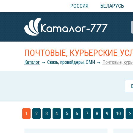
РОССИЯ
БЕЛАРУСЬ
ПОЧТОВЫЕ, КУРЬЕРСКИЕ УС
Каталог
Связь, провайдеры, СМИ
Почтовые, курь
1
2
3
4
5
6
7
8
9
10