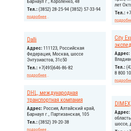
Барнаул г., Короленко, 48
лет Окт
Тел.:
(3852) 28-25-94 (3852) 57-33-94
Тел.:
+7
подробнее
...
подробн
City E
Dalli
экспед
Адрес:
111123, Российcкая
Адрес:
Федерация, Москва, шоссе
Владиво
Энтузиастов, 31с50
Тел.:
(4
Тел.:
+7(495)646-86-82
8 800 1
подробнее
...
подробн
DHL, международная
транспортная компания
DIMEX
Адрес:
Россия, Алтайский край,
Адрес:
Барнаул г., Партизанская, 105
область
Тел.:
(3852) 39-20-38
шоссе, 
подробнее
...