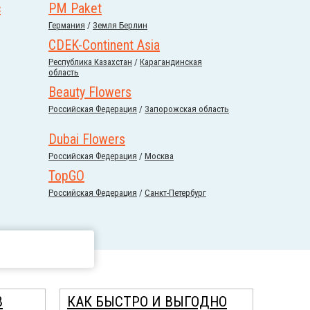
с
PM Paket
Германия
/
Земля Берлин
CDEK-Continent Asia
Республика Казахстан
/
Карагандинская
область
Beauty Flowers
Российcкая Федерация
/
Запорожская область
Dubai Flowers
Российcкая Федерация
/
Москва
TopGO
Российcкая Федерация
/
Санкт-Петербург
В
КАК БЫСТРО И ВЫГОДНО