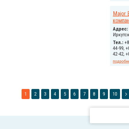
Major 
компа
Адрес:
Иркутск
Тел.:
+8
44-99, +
42-42, +
подробн
1
2
3
4
5
6
7
8
9
10