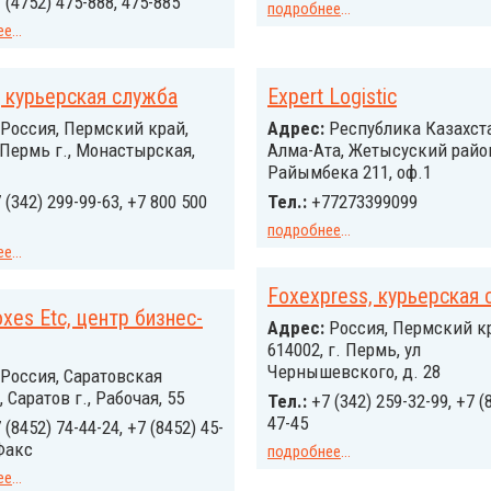
 (4752) 475-888, 475-885
подробнее
...
ее
...
, курьерская служба
Expert Logistic
Россия, Пермский край,
Адрес:
Республика Казахста
 Пермь г., Монастырская,
Алма-Ата, Жетысуский район
Райымбека 211, оф.1
 (342) 299-99-63, +7 800 500
Тел.:
+77273399099
подробнее
...
ее
...
Foxexpress, курьерская
oxes Etc, центр бизнес-
Адрес:
Россия, Пермский кр
614002, г. Пермь, ул
Чернышевского, д. 28
Россия, Саратовская
 Саратов г., Рабочая, 55
Тел.:
+7 (342) 259-32-99, +7 (
47-45
 (8452) 74-44-24, +7 (8452) 45-
 Факс
подробнее
...
ее
...