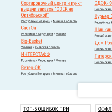
Сортировочный центр и пункт
СДЭК-К
выдачи заказов "CDEK на
Российcкая
Октябрьской"
Курьер 
Республика Беларусь
/
Минская область
Республика 
СпотОн
Шишкин 
Российcкая Федерация
/
Москва
Российcкая
Big-Basket
Дом Ро
Украина
/
Киевская область
Российcкая
ИНТЕРСТАФФ
Питерск
Российcкая Федерация
/
Москва
Российcкая
Ветер-ОК
Республика Беларусь
/
Минская область
ТОП-5 ОШИБОК ПРИ
ОФФЛ