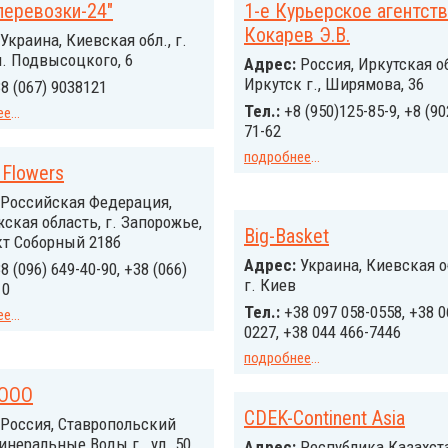
перевозки-24"
1-е Курьерское агентст
Кокарев Э.В.
Украина, Киевская обл., г.
л. Подвысоцкого, 6
Адрес:
Россия, Иркутская о
Иркутск г., Ширямова, 36
8 (067) 9038121
Тел.:
+8 (950)125-85-9, +8 (90
ее
...
71-62
подробнее
...
 Flowers
Российcкая Федерация,
ская область, г. Запорожье,
Big-Basket
кт Соборный 218б
Адрес:
Украина, Киевская о
8 (096) 649-40-90, +38 (066)
г. Киев
10
Тел.:
+38 097 058-0558, +38 0
ее
...
0227, +38 044 466-7446
подробнее
...
 ООО
CDEK-Continent Asia
Россия, Ставропольский
инеральные Воды г., ул. 50
Адрес:
Республика Казахста