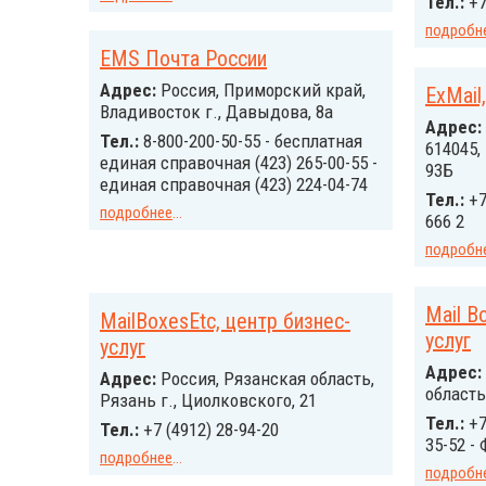
Тел.:
+7
подробн
EMS Почта России
Адрес:
Россия, Приморский край,
ExMail
Владивосток г., Давыдова, 8а
Адрес:
Тел.:
8-800-200-50-55 - бесплатная
614045,
единая справочная (423) 265-00-55 -
93Б
единая справочная (423) 224-04-74
Тел.:
+7
подробнее
...
666 2
подробн
Mail B
MailBoxesEtc, центр бизнес-
услуг
услуг
Адрес:
Адрес:
Россия, Рязанская область,
область,
Рязань г., Циолковского, 21
Тел.:
+7
Тел.:
+7 (4912) 28-94-20
35-52 -
подробнее
...
подробн