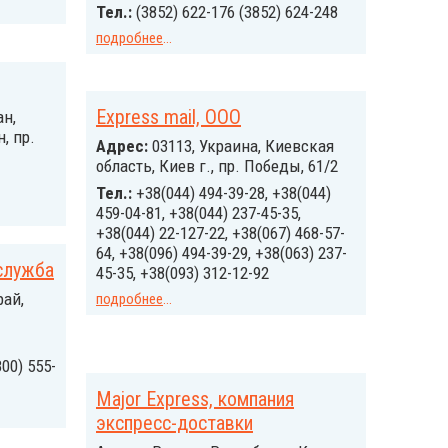
Тел.:
(3852) 622-176 (3852) 624-248
подробнее
...
Express mail, ООО
н,
, пр.
Адрес:
03113, Украина, Киевская
область, Киев г., пр. Победы, 61/2
Тел.:
+38(044) 494-39-28, +38(044)
459-04-81, +38(044) 237-45-35,
+38(044) 22-127-22, +38(067) 468-57-
64, +38(096) 494-39-29, +38(063) 237-
 служба
45-35, +38(093) 312-12-92
ай,
подробнее
...
800) 555-
Major Express, компания
экспресс-доставки