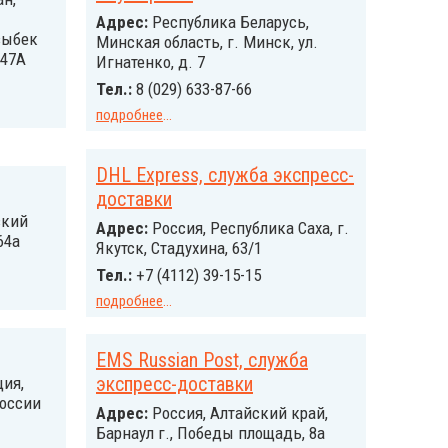
Адрес:
Республика Беларусь,
зыбек
Минская область, г. Минск, ул.
 47А
Игнатенко, д. 7
Тел.:
8 (029) 633-87-66
подробнее
...
DHL Express, служба экспресс-
доставки
ский
Адрес:
Россия, Республика Саха, г.
64а
Якутск, Стадухина, 63/1
Тел.:
+7 (4112) 39-15-15
подробнее
...
EMS Russian Post, служба
экспресс-доставки
ия,
России
Адрес:
Россия, Алтайский край,
Барнаул г., Победы площадь, 8а